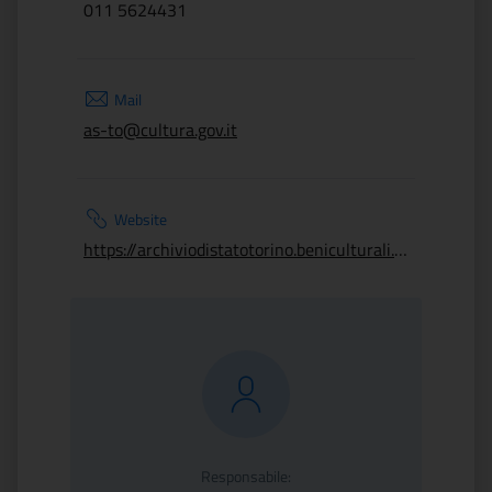
011 5624431
Mail
as-to@cultura.gov.it
Website
https://archiviodistatotorino.beniculturali.it/gli-eventi/gep-2024-sezione-corte/
Responsabile: