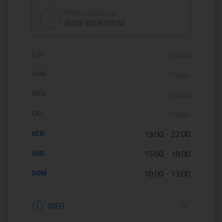
Prenotazione
NON RICHIESTA
Orario di apertura:
LUN
Chiuso
MAR
Chiuso
MER
Chiuso
GIO
Chiuso
VEN
19:00
-
22:00
SAB
15:00
-
18:00
DOM
10:00
-
13:00
Informazioni apertura
INFO