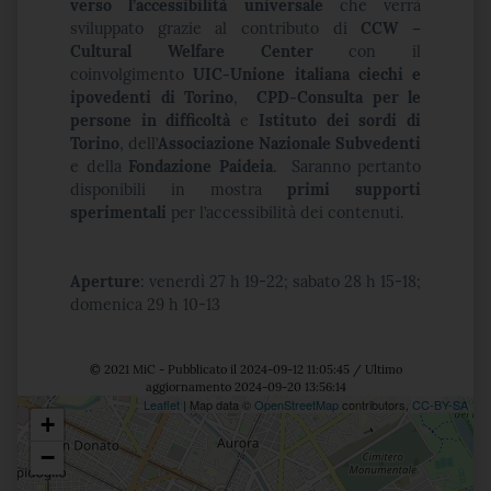
verso l’accessibilità universale
che verrà
sviluppato grazie al contributo di
CCW –
Cultural Welfare Center
con il
coinvolgimento
UIC-Unione italiana ciechi e
ipovedenti di Torino
,
CPD-Consulta per le
persone in difficoltà
e
Istituto dei sordi di
Torino
, dell’
Associazione Nazionale Subvedenti
e della
Fondazione Paideia
. Saranno pertanto
disponibili in mostra
primi supporti
sperimentali
per l’accessibilità dei contenuti.
Aperture
: venerdì 27 h 19-22; sabato 28 h 15-18;
domenica 29 h 10-13
© 2021 MiC - Pubblicato il 2024-09-12 11:05:45 / Ultimo
aggiornamento 2024-09-20 13:56:14
Leaflet
| Map data ©
OpenStreetMap
contributors,
CC-BY-SA
+
Posizione
−