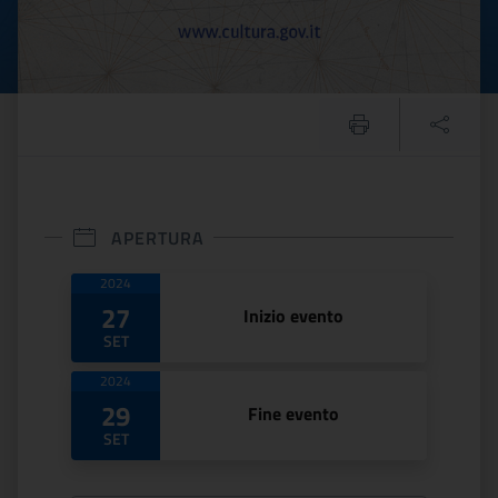
APERTURA
Date di apertura
2024
27
Inizio evento
SET
2024
29
Fine evento
SET