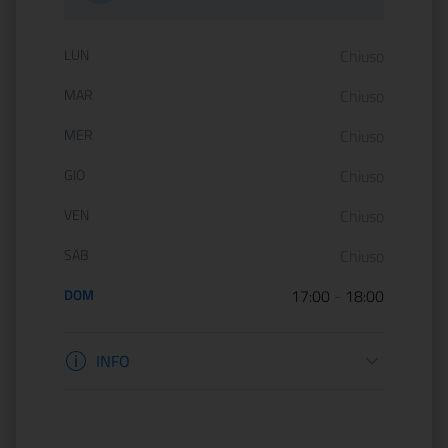
Orario di apertura:
LUN
Chiuso
MAR
Chiuso
MER
Chiuso
GIO
Chiuso
VEN
Chiuso
SAB
Chiuso
DOM
17:00
-
18:00
Informazioni apertura
INFO