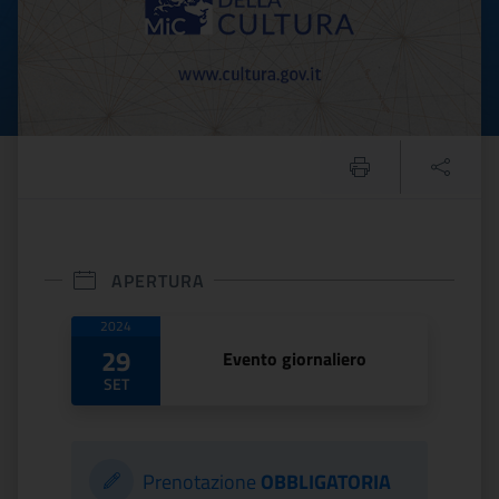
APERTURA
Date di apertura
2024
29
Evento giornaliero
SET
Prenotazione
OBBLIGATORIA