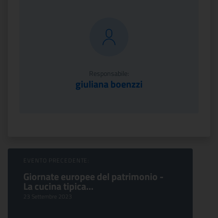
Responsabile:
giuliana boenzzi
Sfoglia Eventi
EVENTO PRECEDENTE:
Giornate europee del patrimonio -
La cucina tipica...
23 Settembre 2023