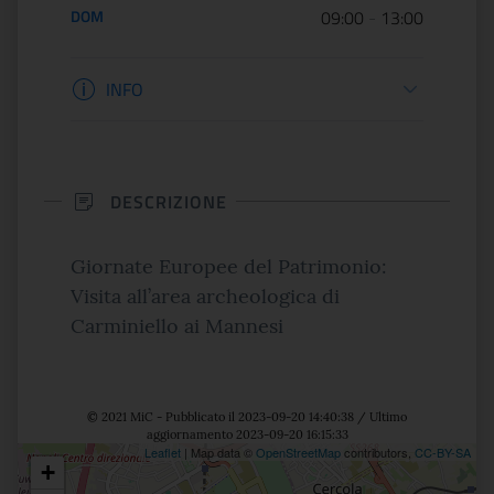
DOM
09:00
-
13:00
Informazioni apertura
INFO
DESCRIZIONE
Giornate Europee del Patrimonio:
Visita all’area archeologica di
Carminiello ai Mannesi
© 2021 MiC - Pubblicato il 2023-09-20 14:40:38 / Ultimo
aggiornamento 2023-09-20 16:15:33
Leaflet
| Map data ©
OpenStreetMap
contributors,
CC-BY-SA
+
Posizione