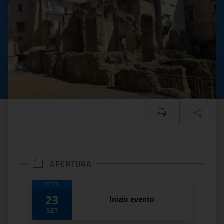
APERTURA
Date di apertura
2023
23
Inizio evento
SET