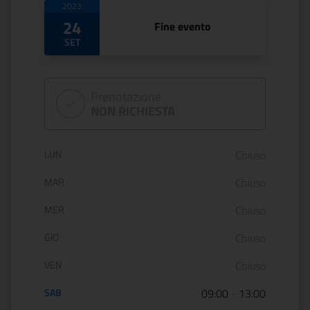
2023
24
Fine evento
SET
Prenotazione
NON RICHIESTA
Orario di apertura:
LUN
Chiuso
MAR
Chiuso
MER
Chiuso
GIO
Chiuso
VEN
Chiuso
SAB
09:00
-
13:00