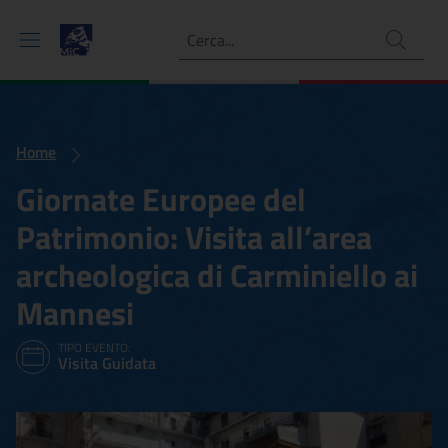
Ricerca
Home
Giornate Europee del
Patrimonio: Visita all’area
archeologica di Carminiello ai
Mannesi
TIPO EVENTO:
Visita Guidata
Giornate Europee del Patri