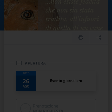
APERTURA
Date di apertura
2020
26
Evento giornaliero
AGO
Prenotazione
NON RICHIESTA