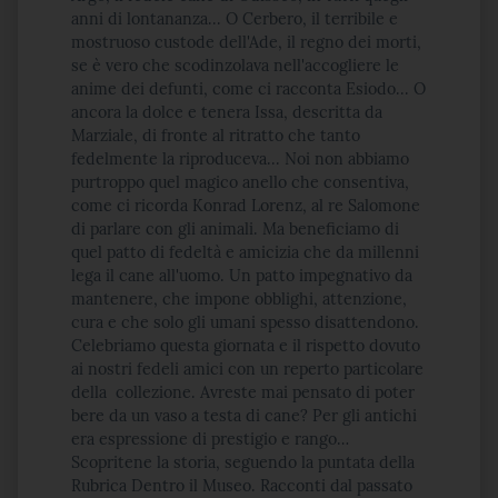
anni di lontananza... O Cerbero, il terribile e
mostruoso custode dell'Ade, il regno dei morti,
se è vero che scodinzolava nell'accogliere le
anime dei defunti, come ci racconta Esiodo... O
ancora la dolce e tenera Issa, descritta da
Marziale, di fronte al ritratto che tanto
fedelmente la riproduceva... Noi non abbiamo
purtroppo quel magico anello che consentiva,
come ci ricorda Konrad Lorenz, al re Salomone
di parlare con gli animali. Ma beneficiamo di
quel patto di fedeltà e amicizia che da millenni
lega il cane all'uomo. Un patto impegnativo da
mantenere, che impone obblighi, attenzione,
cura e che solo gli umani spesso disattendono.
Celebriamo questa giornata e il rispetto dovuto
ai nostri fedeli amici con un reperto particolare
della collezione. Avreste mai pensato di poter
bere da un vaso a testa di cane? Per gli antichi
era espressione di prestigio e rango…
Scopritene la storia, seguendo la puntata della
Rubrica Dentro il Museo. Racconti dal passato