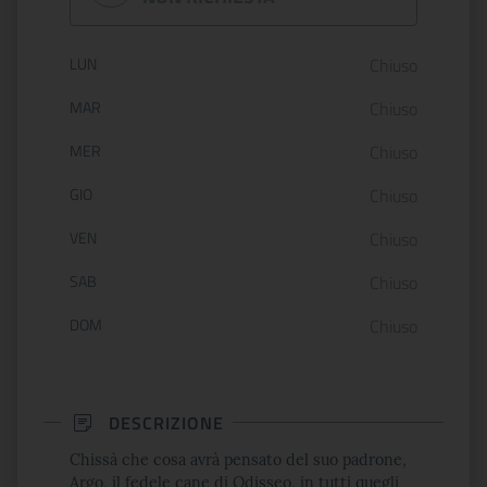
Orario di apertura:
LUN
Chiuso
MAR
Chiuso
MER
Chiuso
GIO
Chiuso
VEN
Chiuso
SAB
Chiuso
DOM
Chiuso
DESCRIZIONE
Chissà che cosa avrà pensato del suo padrone,
Argo, il fedele cane di Odisseo, in tutti quegli