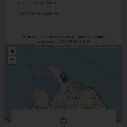
che vi riproponiamo.
Post #amandazanone
© 2021 MiC - Pubblicato il 2020-08-18 09:41:06 / Ultimo
aggiornamento 2020-08-18 09:42:58
Leaflet
| Map data ©
OpenStreetMap
contributors,
CC-BY-SA
+
Posizione
−