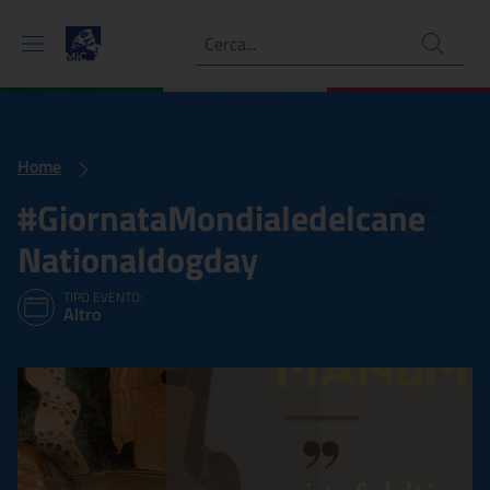
Ricerca
Home
#GiornataMondialedelcane
Nationaldogday
TIPO EVENTO:
Altro
#GiornataMondialedelcan