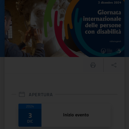
APERTURA
Date di apertura
2024
3
Inizio evento
DIC