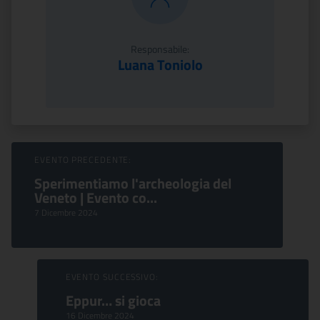
Responsabile:
Luana Toniolo
Sfoglia Eventi
EVENTO PRECEDENTE:
Sperimentiamo l'archeologia del
Veneto | Evento co...
7 Dicembre 2024
EVENTO SUCCESSIVO:
Eppur… si gioca
16 Dicembre 2024