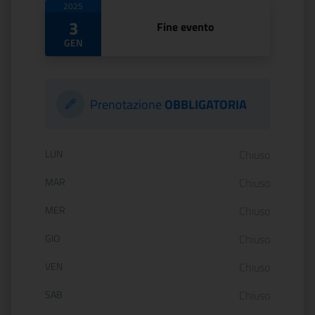
2025
3
Fine evento
GEN
Prenotazione
OBBLIGATORIA
Orario di apertura:
LUN
Chiuso
MAR
Chiuso
MER
Chiuso
GIO
Chiuso
VEN
Chiuso
SAB
Chiuso