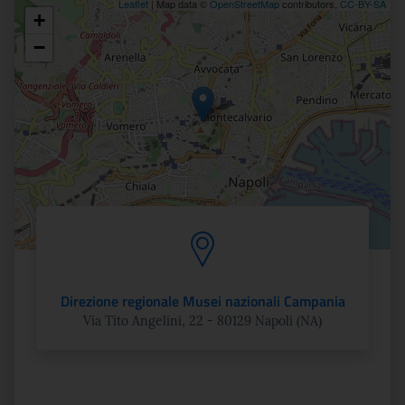
Leaflet
| Map data ©
OpenStreetMap
contributors,
CC-BY-SA
+
Posizione
−
Direzione regionale Musei nazionali Campania
Via Tito Angelini, 22 - 80129 Napoli (NA)