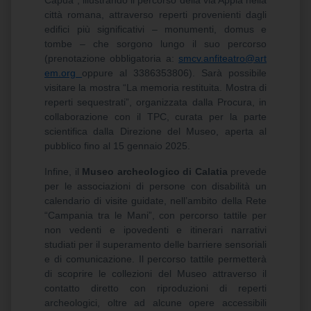
Capua”, illustrando il percorso della via Appia nella
città romana, attraverso reperti provenienti dagli
edifici più significativi – monumenti, domus e
tombe – che sorgono lungo il suo percorso
(prenotazione obbligatoria a:
smcv.anfiteatro@art
em.org
oppure al 3386353806). Sarà possibile
visitare la mostra “La memoria restituita. Mostra di
reperti sequestrati”, organizzata dalla Procura, in
collaborazione con il TPC, curata per la parte
scientifica dalla Direzione del Museo, aperta al
pubblico fino al 15 gennaio 2025.
Infine, il
Museo archeologico di Calatia
prevede
per le associazioni di persone con disabilità un
calendario di visite guidate, nell’ambito della Rete
“Campania tra le Mani”, con percorso tattile per
non vedenti e ipovedenti e itinerari narrativi
studiati per il superamento delle barriere sensoriali
e di comunicazione. Il percorso tattile permetterà
di scoprire le collezioni del Museo attraverso il
contatto diretto con riproduzioni di reperti
archeologici, oltre ad alcune opere accessibili