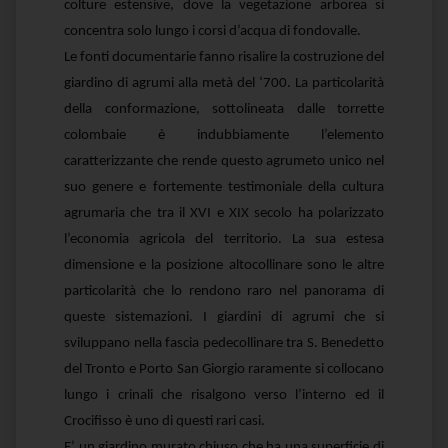
colture estensive, dove la vegetazione arborea si
concentra solo lungo i corsi d’acqua di fondovalle.
Le fonti documentarie fanno risalire la costruzione del
giardino di agrumi alla metà del ‘700. La particolarità
della conformazione, sottolineata dalle torrette
colombaie è indubbiamente l’elemento
caratterizzante che rende questo agrumeto unico nel
suo genere e fortemente testimoniale della cultura
agrumaria che tra il XVI e XIX secolo ha polarizzato
l’economia agricola del territorio. La sua estesa
dimensione e la posizione altocollinare sono le altre
particolarità che lo rendono raro nel panorama di
queste sistemazioni. I giardini di agrumi che si
sviluppano nella fascia pedecollinare tra S. Benedetto
del Tronto e Porto San Giorgio raramente si collocano
lungo i crinali che risalgono verso l’interno ed il
Crocifisso è uno di questi rari casi.
E’ un giardino murato chiuso che ha una superficie di