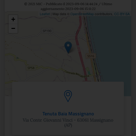
© 2021 MiC - Pubblicato il 2023-09-06 14:44:24 / Ultimo
aggiornamento 2023-09-06 15:11:22
Leaflet
| Map data ©
OpenStreetMap
contributors,
CC-BY-SA
+
Posizione
−
Tenuta Baia Massignano
Via Conte Giovanni Vinci - 63061 Massignano
(AP)