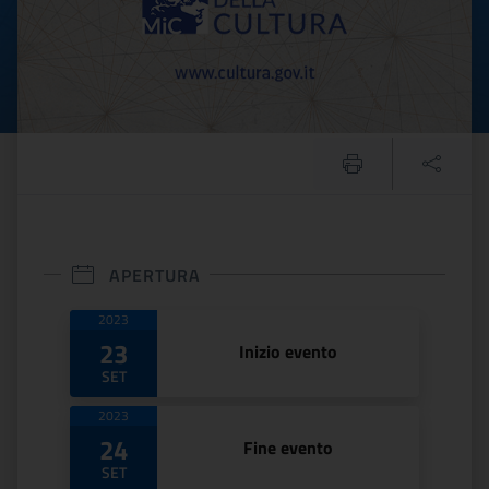
APERTURA
Date di apertura
2023
23
Inizio evento
SET
2023
24
Fine evento
SET