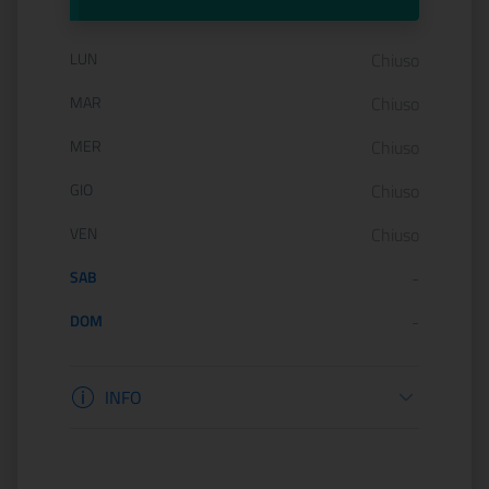
Orario di apertura:
LUN
Chiuso
MAR
Chiuso
MER
Chiuso
GIO
Chiuso
VEN
Chiuso
SAB
-
DOM
-
Informazioni biglietteria
INFO