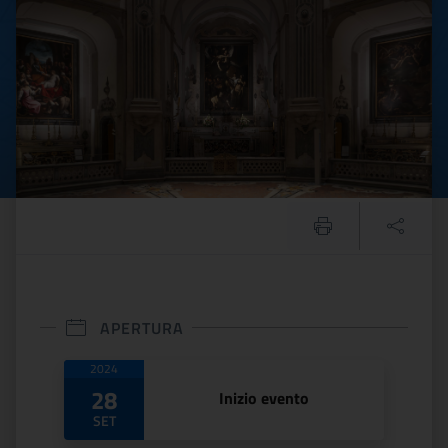
APERTURA
Date di apertura
2024
28
Inizio evento
SET