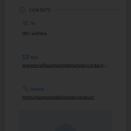
CONTATTI
Tel
081 446944
Mail
segreteria@piomontedellamisericordia.it; silviaevangelista@piomontedellamisericordia.it; maurizioburale@piomontedellamisericordia.it
Website
https://piomontedellamisericordia.it/