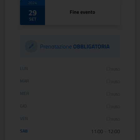
2024
29
Fine evento
SET
Prenotazione
OBBLIGATORIA
Orario di apertura:
LUN
Chiuso
MAR
Chiuso
MER
Chiuso
GIO
Chiuso
VEN
Chiuso
SAB
11:00
-
12:00