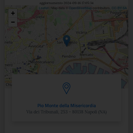
aggiornamento 2024-09-16 17:05:34
Leaflet
| Map data ©
OpenStreetMap
contributors,
CC-BY-SA
+
Posizione
−
Pio Monte della Misericordia
Via dei Tribunali, 253 - 80138 Napoli (NA)