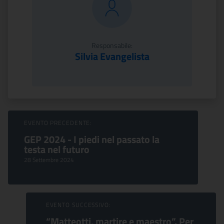
Responsabile:
Silvia Evangelista
Sfoglia Eventi
EVENTO PRECEDENTE:
GEP 2024 - I piedi nel passato la
testa nel futuro
28 Settembre 2024
EVENTO SUCCESSIVO:
“Matteotti, martire e maestro”. Per