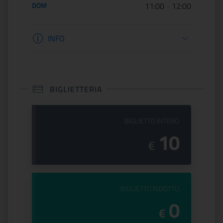
DOM
11:00
-
12:00
Informazioni apertura
INFO
BIGLIETTERIA
PREZZO DEL
BIGLIETTO INTERO
10
€
PREZZO DEL
BIGLIETTO RIDOTTO
0
€