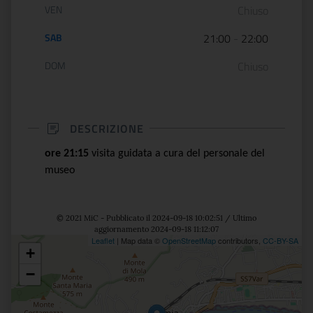
VEN
Chiuso
SAB
21:00
-
22:00
DOM
Chiuso
DESCRIZIONE
ore 21:15
visita guidata a cura del personale del
museo
© 2021 MiC - Pubblicato il 2024-09-18 10:02:51 / Ultimo
aggiornamento 2024-09-18 11:12:07
Leaflet
| Map data ©
OpenStreetMap
contributors,
CC-BY-SA
+
Posizione
−