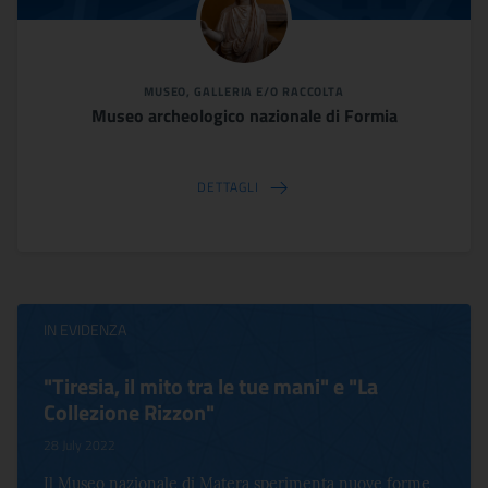
MUSEO, GALLERIA E/O RACCOLTA
Museo archeologico nazionale di Formia
DETTAGLI
IN EVIDENZA
"Tiresia, il mito tra le tue mani" e "La
Collezione Rizzon"
28 July 2022
Il Museo nazionale di Matera sperimenta nuove forme