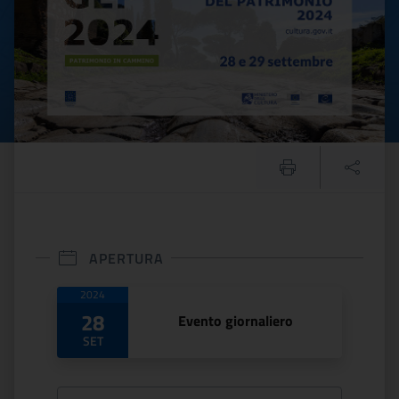
APERTURA
Date di apertura
2024
28
Evento giornaliero
SET