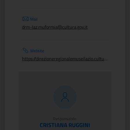
Mail
drm-laz.muformia@cultura.gov.it
Website
https://direzioneregionalemuseilazio.cultura.gov.it/luoghi/museo-archeologico-nazionale-di-formia/
Responsabile:
CRISTIANA RUGGINI