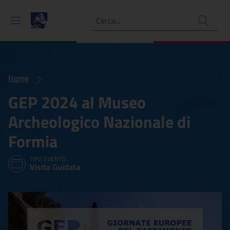
Ricerca
Home
GEP 2024 al Museo
Archeologico Nazionale di
Formia
TIPO EVENTO:
Visita Guidata
GEP 2024 al Museo Archeol