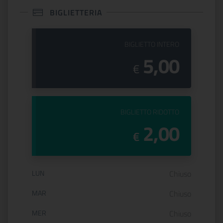
BIGLIETTERIA
PREZZO DEL
BIGLIETTO INTERO
5,00
€
PREZZO DEL
BIGLIETTO RIDOTTO
2,00
€
Orario di apertura:
LUN
Chiuso
MAR
Chiuso
MER
Chiuso