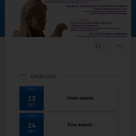
APERTURA
Date di apertura
2023
23
Inizio evento
SET
2023
24
Fine evento
SET