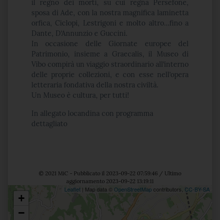
il regno dei morti, su cui regna Persefone,
sposa di Ade, con la nostra magnifica laminetta
orfica, Ciclopi, Lestrigoni e molto altro…fino a
Dante, D’Annunzio e Guccini.
In occasione delle Giornate europee del
Patrimonio, insieme a Graecalis, il Museo di
Vibo compirà un viaggio straordinario all’interno
delle proprie collezioni, e con esse nell’opera
letteraria fondativa della nostra civiltà.
Un Museo è cultura, per tutti!
In allegato locandina con programma
dettagliato
© 2021 MiC - Pubblicato il 2023-09-22 07:59:46 / Ultimo
aggiornamento 2023-09-22 13:19:11
Leaflet
| Map data ©
OpenStreetMap
contributors,
CC-BY-SA
+
Posizione
−