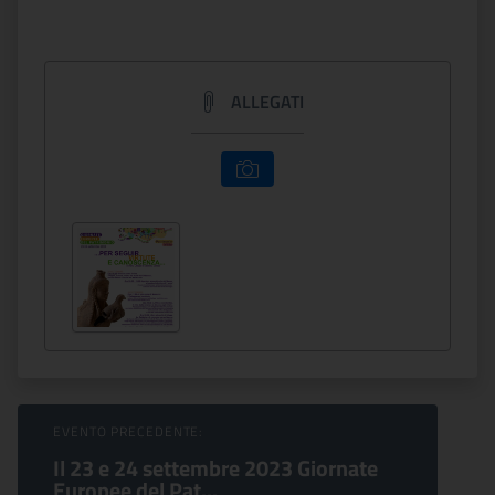
ALLEGATI
Sfoglia Eventi
EVENTO PRECEDENTE:
Il 23 e 24 settembre 2023 Giornate
Europee del Pat...