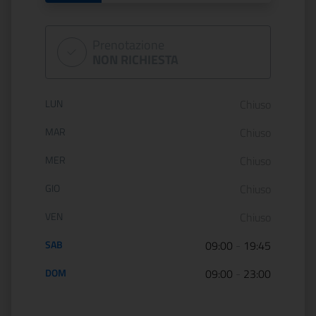
Prenotazione
NON RICHIESTA
Orario di apertura:
LUN
Chiuso
MAR
Chiuso
MER
Chiuso
GIO
Chiuso
VEN
Chiuso
SAB
09:00
-
19:45
DOM
09:00
-
23:00