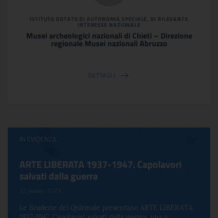
ISTITUTO DOTATO DI AUTONOMIA SPECIALE, DI RILEVANTE
INTERESSE NAZIONALE
Musei archeologici nazionali di Chieti – Direzione
regionale Musei nazionali Abruzzo
DETTAGLI
IN EVIDENZA
ARTE LIBERATA 1937-1947. Capolavori
salvati dalla guerra
12 January 2023
Le Scuderie del Quirinale presentano ARTE LIBERATA
1937-1947. Capolavori salvati dalla guerra, una n...