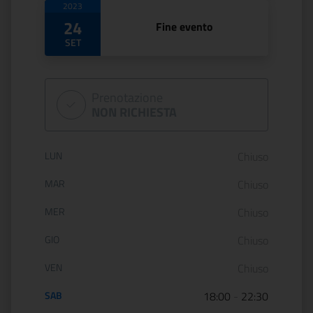
2023
24
Fine evento
SET
Prenotazione
NON RICHIESTA
Orario di apertura:
LUN
Chiuso
MAR
Chiuso
MER
Chiuso
GIO
Chiuso
VEN
Chiuso
SAB
18:00
-
22:30