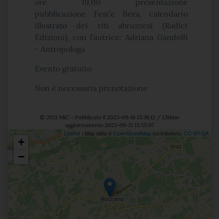
ore 19,00
presentazione
pubblicazione
Fest’e fiera
, calendario
illustrato dei riti abruzzesi (Radici
Edizioni), con l’autrice: Adriana Gandolfi
- Antropologa
Evento gratuito
Non è necessaria prenotazione
© 2021 MiC - Pubblicato il 2023-09-18 13:38:12 / Ultimo
aggiornamento 2023-09-21 15:55:07
Leaflet
| Map data ©
OpenStreetMap
contributors,
CC-BY-SA
+
Posizione
−