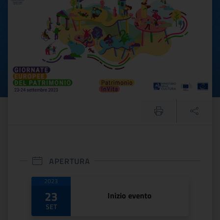
APERTURA
Date di apertura
2023
23
Inizio evento
SET