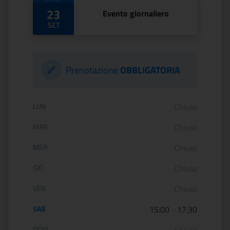
Date di apertura
23
Evento giornaliero
SET
Prenotazione
OBBLIGATORIA
Orario di apertura:
LUN
Chiuso
MAR
Chiuso
MER
Chiuso
GIO
Chiuso
VEN
Chiuso
SAB
15:00
-
17:30
DOM