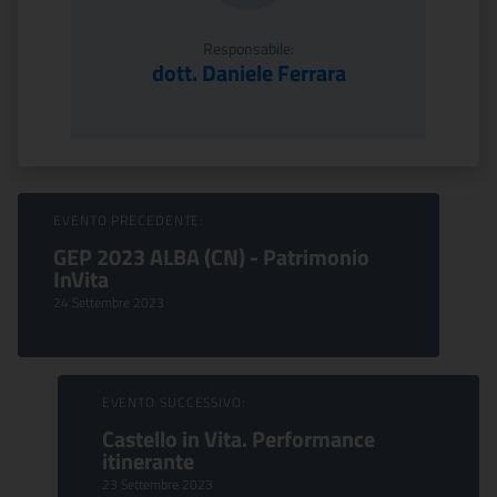
Responsabile:
dott. Daniele Ferrara
Sfoglia Eventi
EVENTO PRECEDENTE:
GEP 2023 ALBA (CN) - Patrimonio
InVita
24 Settembre 2023
EVENTO SUCCESSIVO:
Castello in Vita. Performance
itinerante
23 Settembre 2023