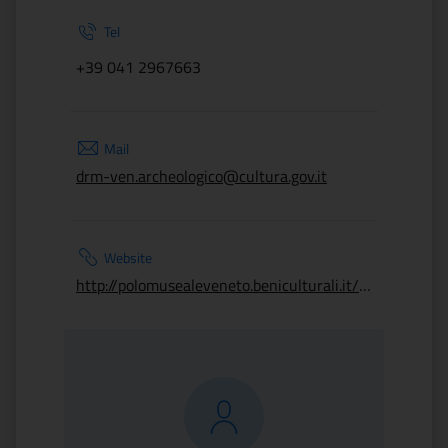
Tel
+39 041 2967663
Mail
drm-ven.archeologico@cultura.gov.it
Website
http://polomusealeveneto.beniculturali.it/musei/museo-archeologico-nazionale-di-venezia