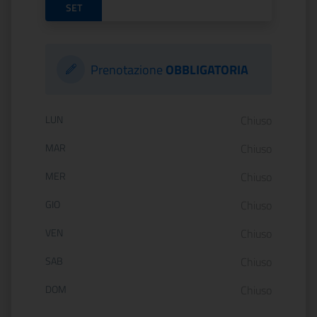
SET
Prenotazione
OBBLIGATORIA
Orario di apertura:
LUN
Chiuso
MAR
Chiuso
MER
Chiuso
GIO
Chiuso
VEN
Chiuso
SAB
Chiuso
DOM
Chiuso