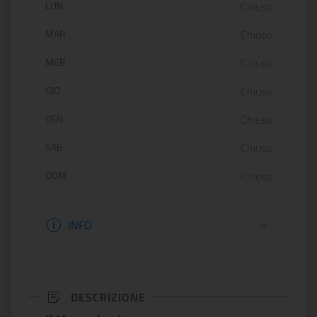
Orario di apertura:
LUN
Chiuso
MAR
Chiuso
MER
Chiuso
GIO
Chiuso
VEN
Chiuso
SAB
Chiuso
DOM
Chiuso
Informazioni biglietteria
INFO
DESCRIZIONE