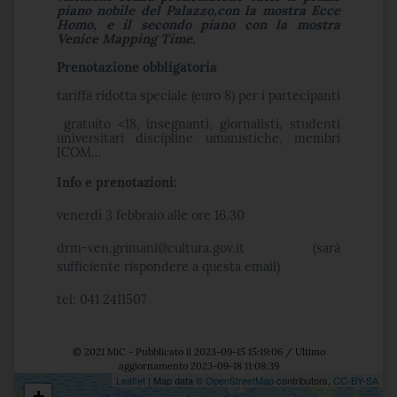
piano nobile del Palazzo,con la mostra Ecce
Homo, e il secondo piano con la mostra
Venice Mapping Time.
Prenotazione obbligatoria
tariffa ridotta speciale (euro 8) per i partecipanti
gratuito <18, insegnanti, giornalisti, studenti
universitari discipline umanistiche, membri
ICOM...
​Info e prenotazioni:
venerdì 3 febbraio alle ore 16.30
drm-ven.grimani@cultura.gov.it (sarà
sufficiente rispondere a questa email)
tel: 041 2411507
© 2021 MiC - Pubblicato il 2023-09-15 15:19:06 / Ultimo
aggiornamento 2023-09-18 11:08:39
Leaflet
| Map data ©
OpenStreetMap
contributors,
CC-BY-SA
+