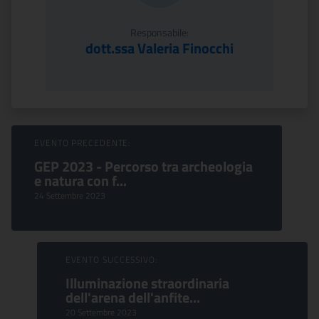
Responsabile:
dott.ssa Valeria Finocchi
Sfoglia Eventi
EVENTO PRECEDENTE:
GEP 2023 - Percorso tra archeologia
e natura con f...
24 Settembre 2023
EVENTO SUCCESSIVO:
Illuminazione straordinaria
dell'arena dell'anfite...
20 Settembre 2023