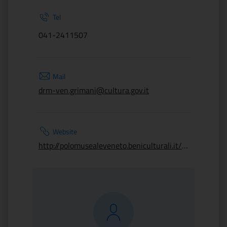
Tel
041-2411507
Mail
drm-ven.grimani@cultura.gov.it
Website
http://polomusealeveneto.beniculturali.it/musei/museo-di-palazzo-grimani