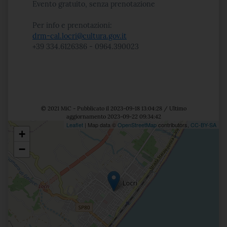
Evento gratuito, senza prenotazione
Per info e prenotazioni:
drm-cal.locri@cultura.gov.it
+39 334.6126386 - 0964.390023
© 2021 MiC - Pubblicato il 2023-09-18 13:04:28 / Ultimo
aggiornamento 2023-09-22 09:34:42
Leaflet
| Map data ©
OpenStreetMap
contributors,
CC-BY-SA
+
Posizione
−