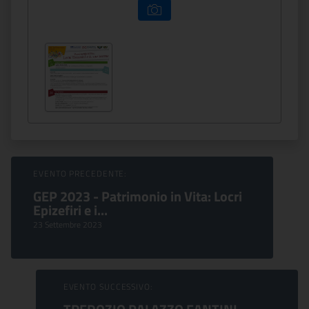
Sfoglia Eventi
EVENTO PRECEDENTE:
GEP 2023 - Patrimonio in Vita: Locri
Epizefiri e i...
23 Settembre 2023
EVENTO SUCCESSIVO: