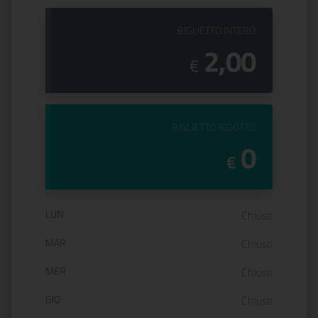
PREZZO DEL
BIGLIETTO INTERO
2,00
€
PREZZO DEL
BIGLIETTO RIDOTTO
0
€
Orario di apertura:
LUN
Chiuso
MAR
Chiuso
MER
Chiuso
GIO
Chiuso