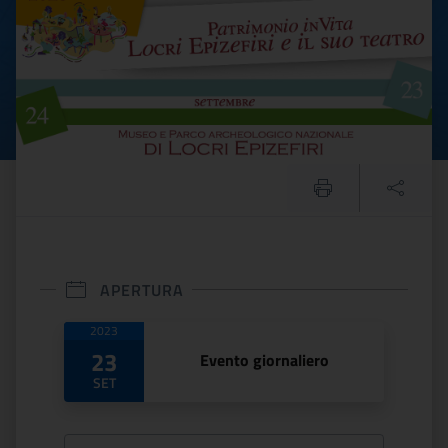
APERTURA
Date di apertura
2023
23
Evento giornaliero
SET