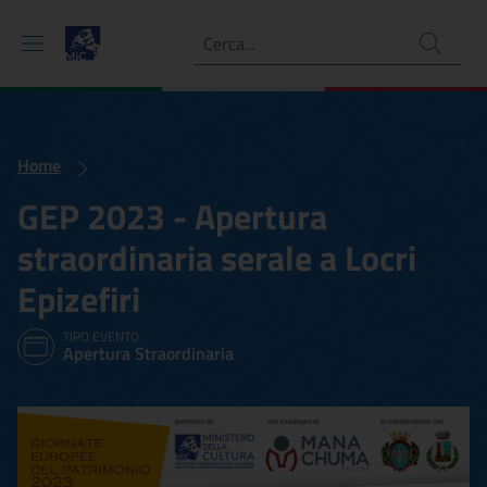
Ricerca
Home
GEP 2023 - Apertura
straordinaria serale a Locri
Epizefiri
TIPO EVENTO:
Apertura Straordinaria
GEP 2023 - Apertura straord