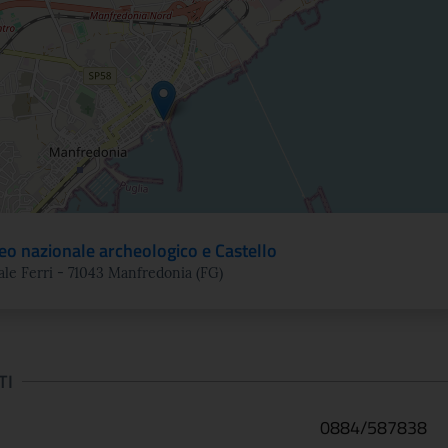
ne
o nazionale archeologico e Castello
ale Ferri - 71043 Manfredonia (FG)
TI
0884/587838