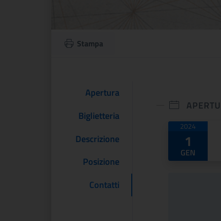
Stampa
Apertura
APERT
Biglietteria
Date di
2024
1
Descrizione
GEN
Posizione
Contatti
nia Woolf e
Bosch e un altro
sbury.
Rinascimento