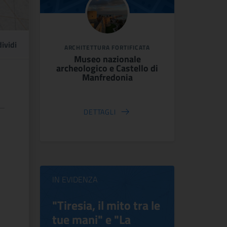
ividi
ARCHITETTURA FORTIFICATA
Museo nazionale
archeologico e Castello di
Manfredonia
DETTAGLI
IN EVIDENZA
ilippo
"Tiresia, il mito tra le
Virgini
tue mani" e "La
Blooms