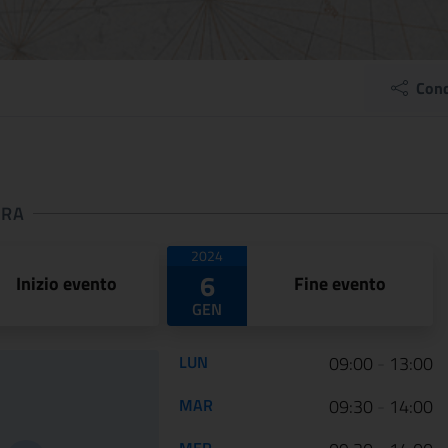
Cond
URA
 apertura
2024
6
Inizio evento
Fine evento
GEN
Orario di apertura:
LUN
09:00
-
13:00
ARTE LIBERATA
Dai primitivi a F
MAR
09:30
-
14:00
1937-1947.
Lippi. Il nuovo
MER