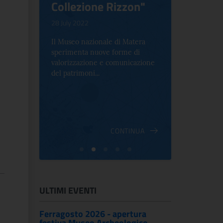
Collezione Rizzon"
Inventi
.
28 July 2022
17 October 2
Il Museo nazionale di Matera
Per la prima 
sperimenta nuove forme di
Palazzo Alt
2 le
valorizzazione e comunicazione
mostra che c
e Antica
del patrimoni...
an...
ndici
INUA
CONTINUA
ULTIMI EVENTI
Ferragosto 2026 - apertura
festiva Museo Archeologico