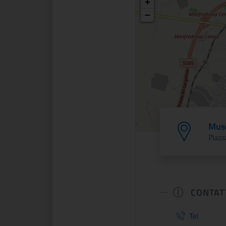
Posizio
+
−
Muse
Piazz
CONTAT
Tel