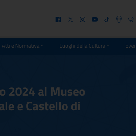
Facebook
Twitter
Instagram
Youtube
Tiktok
Podcast
Telefo
Atti e Normativa
Luoghi della Cultura
Even
io 2024 al Museo
le e Castello di