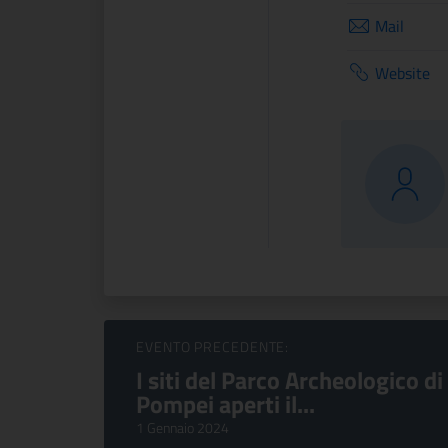
Mail
Website
Sfoglia Eventi
EVENTO PRECEDENTE:
I siti del Parco Archeologico di
Pompei aperti il...
1 Gennaio 2024