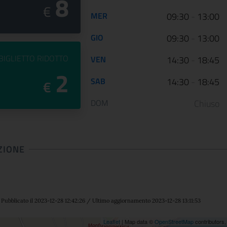
8
€
MER
09:30
-
13:00
GIO
09:30
-
13:00
PREZZO DEL
BIGLIETTO RIDOTTO
VEN
14:30
-
18:45
2
SAB
14:30
-
18:45
€
DOM
Chiuso
ZIONE
Pubblicato il 2023-12-28 12:42:26 / Ultimo aggiornamento 2023-12-28 13:11:53
Leaflet
| Map data ©
OpenStreetMap
contributors