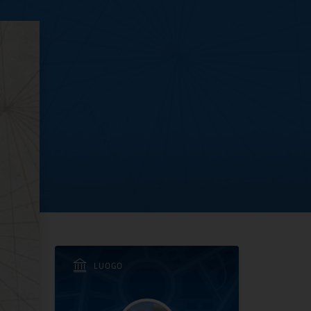
heologico nazionale e 
LUOGO