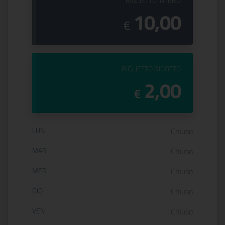
PREZZO DEL
BIGLIETTO INTERO
10,00
€
PREZZO DEL
BIGLIETTO RIDOTTO
2,00
€
Orario di apertura:
LUN
Chiuso
MAR
Chiuso
MER
Chiuso
GIO
Chiuso
VEN
Chiuso