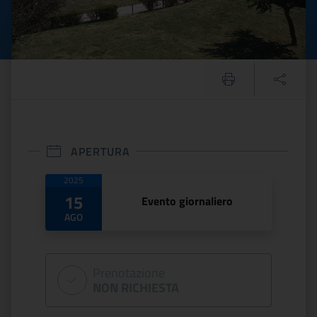
APERTURA
Date di apertura
2025
15
Evento giornaliero
AGO
Prenotazione
NON RICHIESTA