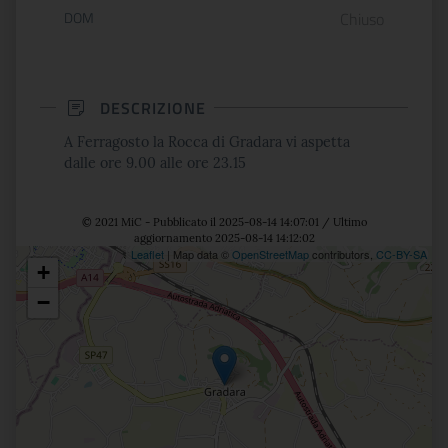
DOM
Chiuso
DESCRIZIONE
A Ferragosto la Rocca di Gradara vi aspetta
dalle ore 9.00 alle ore 23.15
© 2021 MiC - Pubblicato il 2025-08-14 14:07:01 / Ultimo
aggiornamento 2025-08-14 14:12:02
Leaflet
| Map data ©
OpenStreetMap
contributors,
CC-BY-SA
+
Posizione
−