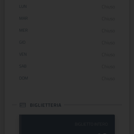
Orario di apertura:
LUN
Chiuso
MAR
Chiuso
MER
Chiuso
GIO
Chiuso
VEN
Chiuso
SAB
Chiuso
DOM
Chiuso
BIGLIETTERIA
PREZZO DEL
BIGLIETTO INTERO