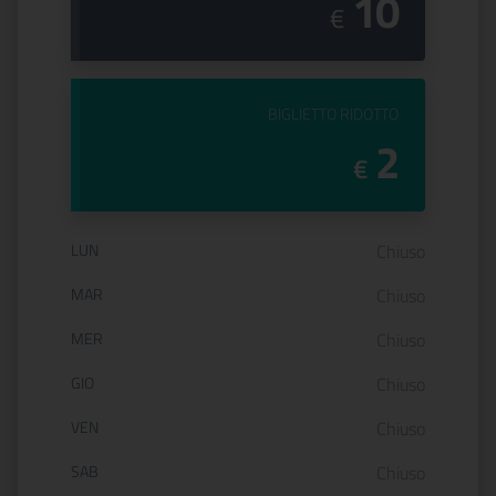
10
€
PREZZO DEL
BIGLIETTO RIDOTTO
2
€
Orario di apertura:
LUN
Chiuso
MAR
Chiuso
MER
Chiuso
GIO
Chiuso
VEN
Chiuso
SAB
Chiuso