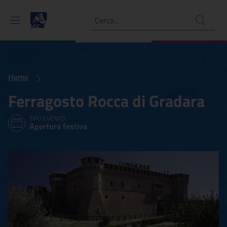
Ricerca
Home
Ferragosto Rocca di Gradara
TIPO EVENTO:
Apertura festiva
Ferragosto Rocca di Grada