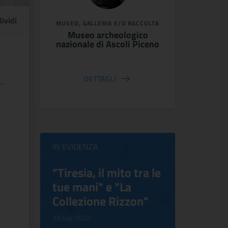
ividi
MUSEO, GALLERIA E/O RACCOLTA
Museo archeologico
nazionale di Ascoli Piceno
DETTAGLI
IN EVIDENZA
ilippo
"Tiresia, il mito tra le
Virgini
tue mani" e "La
Blooms
Collezione Rizzon"
Inventi
.
28 July 2022
17 October 2