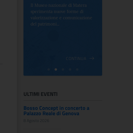
Il Museo nazionale di Matera
Per la prima 
sperimenta nuove forme di
Palazzo Alt
2 le
valorizzazione e comunicazione
mostra che c
e Antica
del patrimoni...
an...
ndici
INUA
CONTINUA
ULTIMI EVENTI
Bosso Concept in concerto a
Palazzo Reale di Genova
8 Agosto 2026