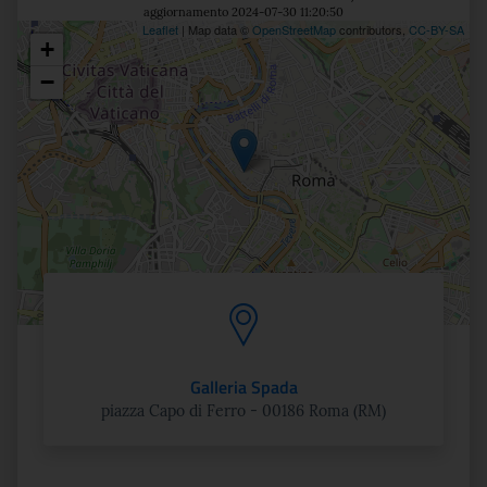
aggiornamento 2024-07-30 11:20:50
Leaflet
| Map data ©
OpenStreetMap
contributors,
CC-BY-SA
+
Posizione
−
Galleria Spada
piazza Capo di Ferro - 00186 Roma (RM)