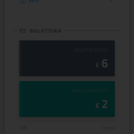
INFO
BIGLIETTERIA
PREZZO DEL
BIGLIETTO INTERO
6
€
PREZZO DEL
BIGLIETTO RIDOTTO
2
€
Orario di apertura:
LUN
Chiuso