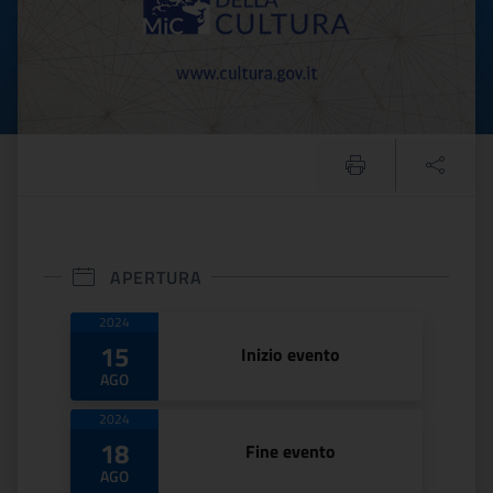
APERTURA
Date di apertura
2024
15
Inizio evento
AGO
2024
18
Fine evento
AGO