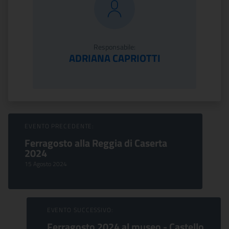
Responsabile:
ADRIANA CAPRIOTTI
Sfoglia Eventi
EVENTO PRECEDENTE:
Ferragosto alla Reggia di Caserta
2024
15 Agosto 2024
EVENTO SUCCESSIVO:
Ferragosto 2024 al museo - Castello