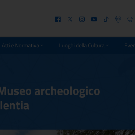
Facebook
Twitter
Instagram
Youtube
Tiktok
Podcast
Telefo
Atti e Normativa
Luoghi della Cultura
Even
 Museo archeologico
lentia