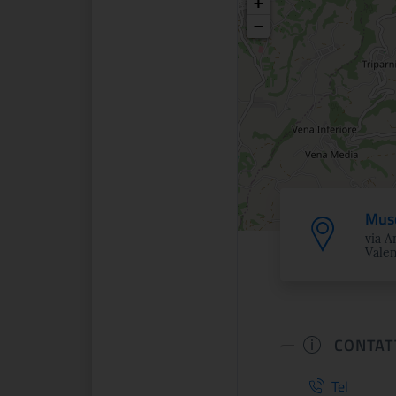
Posizio
+
−
Muse
via 
Valen
CONTAT
Tel