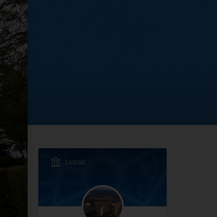
azionale di Vibo Valen
LUOGO