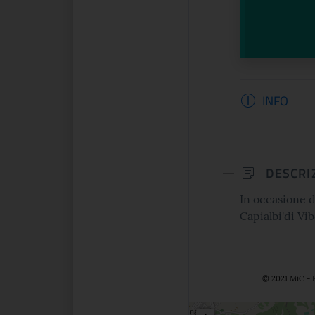
Informazi
INFO
DESCRI
In occasione d
Capialbi'di Vib
© 2021 MiC - P