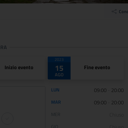
Cond
URA
 apertura
2023
15
Inizio evento
Fine evento
AGO
Orario di apertura:
LUN
09:00
-
20:00
ARTE LIBERATA
Dai primitivi a F
MAR
09:00
-
20:00
1937-1947.
Lippi. Il nuovo
Capolavori salvati
allestimento di
MER
Chiuso
dalla guerra
Palazzo Barber..
GIO
Chiuso