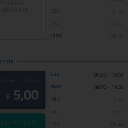
notazione
12 January 2023
05 May 2022
RICHIESTA
VEN
Chiuso
Le Scuderie del Quirinale
Da venerdì 29 aprile 202
presentano ARTE LIBERATA
Gallerie Nazionali di Art
SAB
Chiuso
1937-1947. Capolavori salvati dalla
riaprono le porte delle u
guerra, una n...
sale d...
DOM
Chiuso
CONTINUA
CONT
TERIA
Orario di apertura:
LUN
09:00
-
19:30
PREZZO DEL
BIGLIETTO INTERO
MAR
09:00
-
19:30
5,00
€
MER
Chiuso
GIO
Chiuso
PREZZO DEL
BIGLIETTO RIDOTTO
VEN
Chiuso