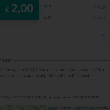
2,00
SAB
Chiuso
€
DOM
Chiuso
oni biglietteria
ZIONE
el Ferragosto 2023, il Museo archeologico nazionale 'Vito
o Valentia sarà aperto al pubblico il 14 e il 15 agosto.
ubblicato il 2023-07-28 12:06:26 / Ultimo aggiornamento 2023-07-28 12:08:09
Leaflet
| Map data ©
OpenStreetMap
contributors