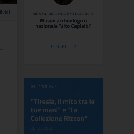
ividi
MUSEO, GALLERIA E/O RACCOLTA
Museo archeologico
nazionale 'Vito Capialbi'
DETTAGLI
IN EVIDENZA
ilippo
"Tiresia, il mito tra le
Virgini
tue mani" e "La
Blooms
Collezione Rizzon"
Inventi
.
28 July 2022
17 October 2