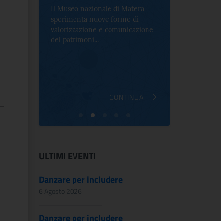
Il Museo nazionale di Matera
Per la prima 
sperimenta nuove forme di
Palazzo Alt
2 le
valorizzazione e comunicazione
mostra che c
e Antica
del patrimoni...
an...
ndici
INUA
CONTINUA
ULTIMI EVENTI
Danzare per includere
6 Agosto 2026
Danzare per includere