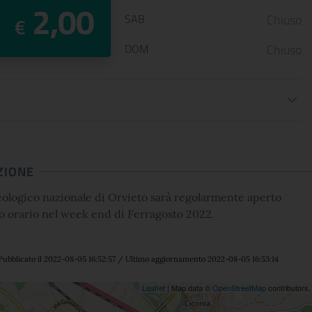
2,00
SAB
Chiuso
€
DOM
Chiuso
oni biglietteria
ZIONE
ologico nazionale di Orvieto sarà regolarmente aperto
o orario nel week end di Ferragosto 2022.
Pubblicato il 2022-08-05 16:52:57 / Ultimo aggiornamento 2022-08-05 16:53:14
ne
Leaflet
| Map data ©
OpenStreetMap
contributors