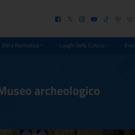
Facebook
Twitter
Instagram
Youtube
Tiktok
Podcast
Telefo
Atti e Normativa
Luoghi della Cultura
Even
 Museo archeologico