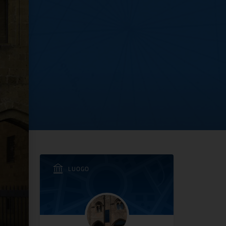
azionale di Orvieto
LUOGO