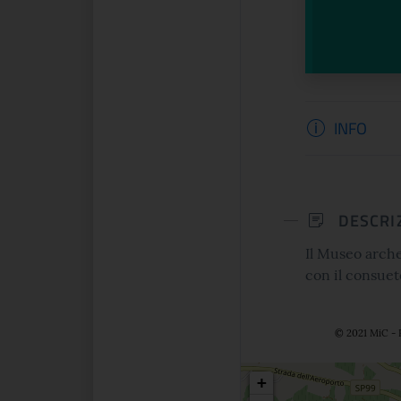
Informazi
INFO
DESCRI
Il Museo arche
con il consuet
© 2021 MiC - 
Posizio
+