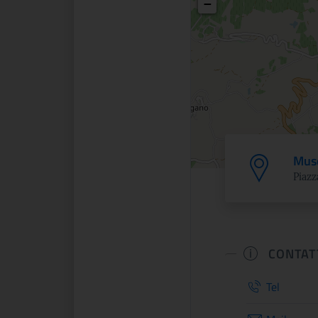
−
Muse
Piazz
CONTAT
Tel