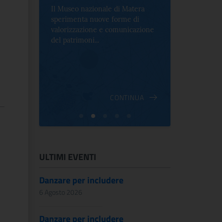
Il Museo nazionale di Matera
Per la prima 
sperimenta nuove forme di
Palazzo Alt
2 le
valorizzazione e comunicazione
mostra che c
e Antica
del patrimoni...
an...
ndici
INUA
CONTINUA
ULTIMI EVENTI
Danzare per includere
6 Agosto 2026
Danzare per includere