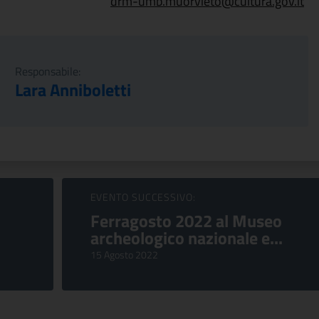
drm-umb.muorvieto@cultura.gov.it
Responsabile:
Lara Anniboletti
EVENTO SUCCESSIVO:
Ferragosto 2022 al Museo
archeologico nazionale e...
15 Agosto 2022