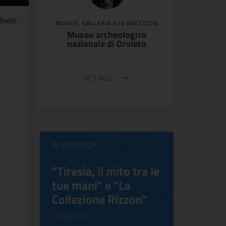
ividi
MUSEO, GALLERIA E/O RACCOLTA
Museo archeologico
nazionale di Orvieto
DETTAGLI
IN EVIDENZA
ilippo
"Tiresia, il mito tra le
Virgini
tue mani" e "La
Blooms
Collezione Rizzon"
Inventi
.
28 July 2022
17 October 2