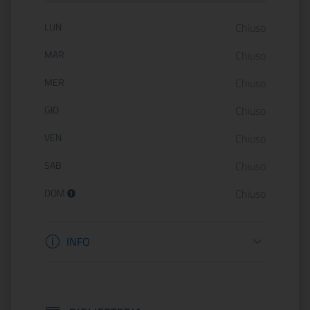
Orario di apertura:
LUN
Chiuso
MAR
Chiuso
MER
Chiuso
GIO
Chiuso
VEN
Chiuso
SAB
Chiuso
DOM
Chiuso
Informazioni apertura
INFO