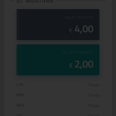
BIGLIETTERIA
PREZZO DEL
BIGLIETTO INTERO
4,00
€
PREZZO DEL
BIGLIETTO RIDOTTO
2,00
€
Orario di apertura:
LUN
Chiuso
MAR
Chiuso
MER
Chiuso
GIO
Chiuso