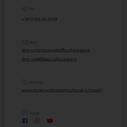
Tel
+39 0763 341039
Mail
drm-umb.muorvieto@cultura.gov.it
drm-umb@pec.cultura.gov.it
Website
www.musei.umbria.beniculturali.it/musei/museo-archeologico-nazionale-di-orvieto
Social
Facebook
Instagram
Youtube