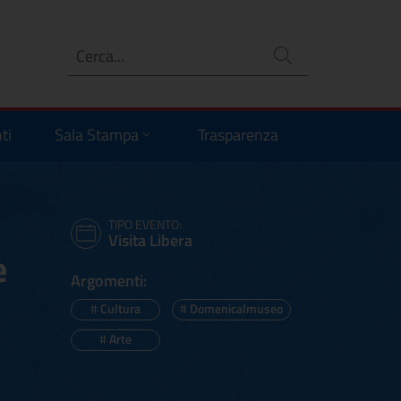
Ricerca
no
ti
Sala Stampa
Trasparenza
TIPO EVENTO:
Visita Libera
e
Argomenti:
#
Cultura
#
Domenicalmuseo
#
Arte