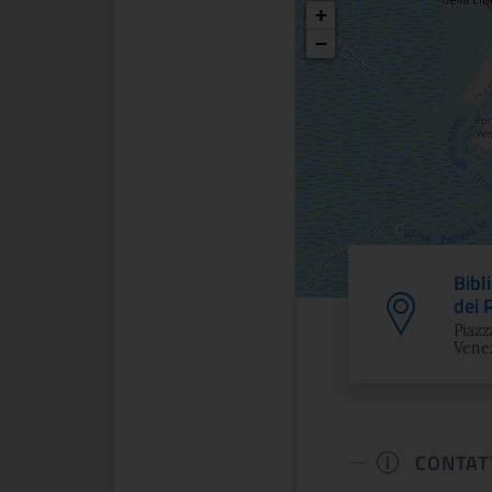
Posizio
+
−
Bibl
dei 
Piazz
Venez
CONTAT