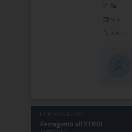
Tel
Mail
Website
Sfoglia Eventi
EVENTO PRECEDENTE:
Ferragosto all'ETRU!
15 Agosto 2022