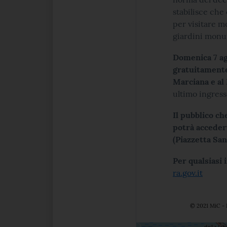
stabilisce che
per visitare m
giardini monum
Domenica 7 ag
gratuitamente
Marciana e al
ultimo ingresso
Il pubblico ch
potrà acceder
(Piazzetta San
Per qualsiasi 
ra.gov.it
© 2021 MiC - 