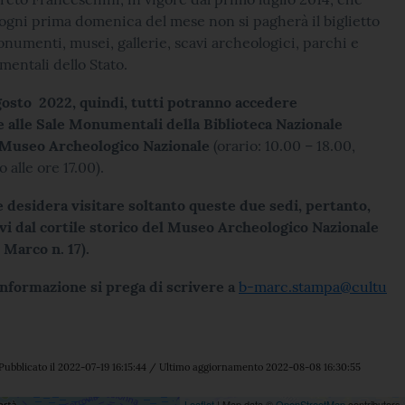
 ogni prima domenica del mese non si pagherà il biglietto
onumenti, musei, gallerie, scavi archeologici, parchi e
entali dello Stato.
osto 2022, quindi, tutti potranno accedere
 alle Sale Monumentali della Biblioteca Nazionale
 Museo Archeologico Nazionale
(orario: 10.00 – 18.00,
 alle ore 17.00).
e desidera visitare soltanto queste due sedi, pertanto,
vi dal cortile storico del Museo Archeologico Nazionale
 Marco n. 17).
informazione si prega di scrivere a
b-marc.stampa@cultu
Pubblicato il 2022-07-19 16:15:44 / Ultimo aggiornamento 2022-08-08 16:30:55
Leaflet
| Map data ©
OpenStreetMap
contributors