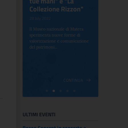
tue mani" e "La
Blooms
Collezione Rizzon"
Inventi
.
28 July 2022
17 October 2
Il Museo nazionale di Matera
Per la prima 
sperimenta nuove forme di
Palazzo Alt
2 le
valorizzazione e comunicazione
mostra che c
e Antica
del patrimoni...
an...
ndici
INUA
CONTINUA
ULTIMI EVENTI
Bosso Concept in concerto a