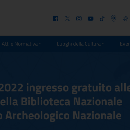
Facebook
Twitter
Instagram
Youtube
Tiktok
Podcast
Telefo
Atti e Normativa
Luoghi della Cultura
Even
022 ingresso gratuito all
lla Biblioteca Nazionale
o Archeologico Nazionale