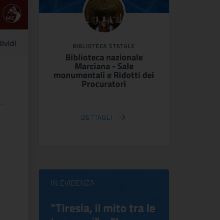
ividi
BIBLIOTECA STATALE
Biblioteca nazionale
Marciana - Sale
monumentali e Ridotti dei
Procuratori
DETTAGLI
IN EVIDENZA
ilippo
"Tiresia, il mito tra le
Virgini