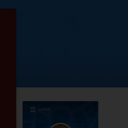
to alle Sale Monumenta
LUOGO