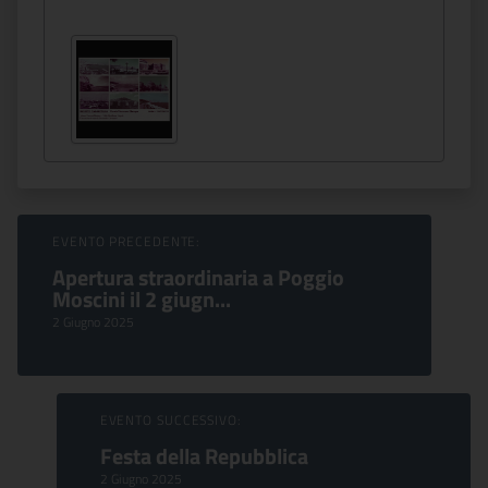
Sfoglia Eventi
EVENTO PRECEDENTE:
Apertura straordinaria a Poggio
Moscini il 2 giugn...
2 Giugno 2025
EVENTO SUCCESSIVO:
Festa della Repubblica
2 Giugno 2025