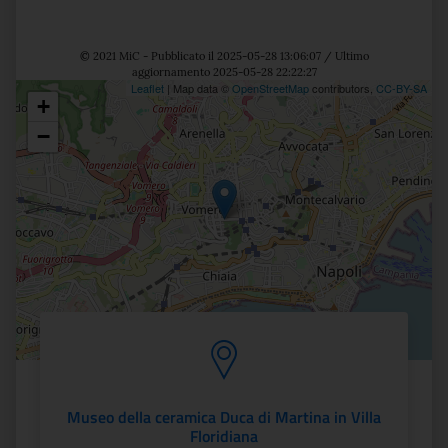
© 2021 MiC - Pubblicato il 2025-05-28 13:06:07 / Ultimo
aggiornamento 2025-05-28 22:22:27
Leaflet
| Map data ©
OpenStreetMap
contributors,
CC-BY-SA
+
Posizione
−
Museo della ceramica Duca di Martina in Villa
Floridiana