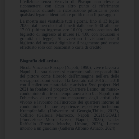
L’edizione senza Vesuvio di Piscopo non riesce a
riconnettersi con alcun altro punto di riferimento
napoletano: durante la ricostruzione pittorica si perde
qualsiasi legame identitario e politico con il paesaggio.
La mostra sarà visitabile tutti i giorni, fino al 13 luglio
2025, dal mercoledì al lunedì dalle ore 9.30 alle ore
17.00 (ultimo ingresso ore 16.00) previo acquisto del
biglietto di ingresso al museo (€ 4,00 con riduzioni e
gratuità di legge). Si avvertono i visitatori che il
biglietto del museo è digitale e il pagamento può essere
effettuato solo con bancomat o carta di credito.
Biografia dell'artista
Nicola Vincenzo Piscopo (Napoli, 1990), vive e lavora a
Napoli. La sua ricerca si concentra sulla responsabilità
del pittore come filosofo dell'immagine nell'era delle
sovrapproduzioni visive. Ha lavorato dal 2016 al 2018
con il collettivo curatoriale e artistico &nd project. Nel
2021 ha fondato il progetto Quartiere Latino, un museo-
condominio di arte contemporanea a km 0 a Napoli, con
l'obiettivo di creare una mappatura degli artisti che
vivono e lavorano nell'incrocio dei quartieri intorno al
condominio. Le sue esperienze espositive includono
Krampfanfalle (University of Georgia,Tbilisi, 2013),
Collirio (Galleria Marrocco, Napoli, 2021),GOAL!
(Fondazione Morra Greco, Napoli, 2023), Under
Raffaello (Premio Marche, Urbino, 2023), Lettere
intorno a un giardino (Galleria Alfonso Artiaco, 2024).