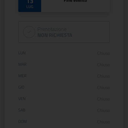
13
Fine evento
LUG
Prenotazione
NON RICHIESTA
Orario di apertura:
LUN
Chiuso
MAR
Chiuso
MER
Chiuso
GIO
Chiuso
VEN
Chiuso
SAB
Chiuso
DOM
Chiuso