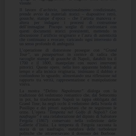
vissute.
Il lavoro d’archivio, intenzionalmente condizionato,
prende avvio da materiali storici – diapositive retrò,
gouache
, stampe d’epoca – che l’artista manovra e
altera per indagare i processi di costruzione
dell’immagine. Piscopo sceglie di confrontarsi con
questi documenti storici preesistenti, mettendo in
discussione l’artificio originario e l’aura di autenticità
che continuano a evocare, caricando ogni intervento di
un senso profondo di ambiguità.
L’operazione di distorsione prosegue con
“Grand
Tour”
, un
passepartout
in cornice di radica che
raccoglie stampe di
gouache
di Napoli, databili tra il
1700 e il 1800, manipolate con nuovi interventi
pittorici. Queste opere, nella loro apparente fedeltà al
tempo e alla tecnica originaria, insinuano il dubbio e
confondono lo sguardo, alimentando una riflessione sul
rapporto tra verità, rappresentazione e manipolazione
visiva.
La mostra
“Delitto Napoletano”
dialoga con la
tradizione del vedutismo romantico che, dal Settecento
in poi, ha trasformato Napoli in tappa obbligata del
Grand Tour; ha negli occhi il vedutismo della Scuola di
Posillipo e dei pittori napoletani che ne seguirono le
orme. L’opera “
Tempesta nel Golfo di Napoli? Con
naufragio”
è una rielaborazione del dipinto di Salvatore
Fergola (1867) conservato nella collezione delle
Gallerie d’Italia. La tempesta di Fergola racconta la
storia di un naufragio, metafora delle turbolenze
politiche che attraversavano il dominio dei Borbone.