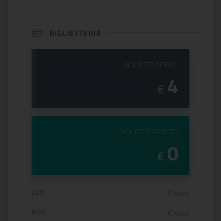
BIGLIETTERIA
PREZZO DEL
BIGLIETTO INTERO
4
€
PREZZO DEL
BIGLIETTO RIDOTTO
0
€
Orario di apertura:
LUN
Chiuso
MAR
Chiuso