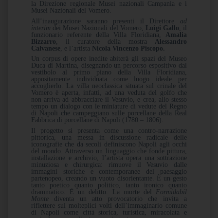
la Direzione regionale Musei nazionali Campania e i
Musei Nazionali del Vomero.
All’inaugurazione saranno presenti il Direttore
ad
interim
dei Musei Nazionali del Vomero,
Luigi Gallo
, il
funzionario referente della Villa Floridiana,
Amalia
Bizzarro
, il curatore della mostra
Alessandro
Calvanese
, e l’artista
Nicola Vincenzo Piscopo.
Un corpus di opere inedite abiterà gli spazi del Museo
Duca di Martina, disegnando un percorso espositivo dal
vestibolo al primo piano della Villa Floridiana,
appositamente individuata come luogo ideale per
accoglierlo. La villa neoclassica situata sul crinale del
Vomero è aperta, infatti, ad una veduta del golfo che
non arriva ad abbracciare il Vesuvio, e crea, allo stesso
tempo un dialogo con le miniature di vedute del Regno
di Napoli che campeggiano sulle porcellane della Real
Fabbrica di porcellane di Napoli (1780 – 1806).
Il progetto si presenta come una contro-narrazione
pittorica, una messa in discussione radicale delle
iconografie che da secoli definiscono Napoli agli occhi
del mondo. Attraverso un linguaggio che fonde pittura,
installazione e archivio, l’artista opera una sottrazione
minuziosa e chirurgica: rimuove il Vesuvio dalle
immagini storiche e contemporanee del paesaggio
partenopeo, creando un vuoto disorientante. È un gesto
tanto poetico quanto politico, tanto ironico quanto
drammatico. È un delitto.
La morte del
Formidabil
Monte
diventa un atto provocatorio che invita a
riflettere sui molteplici volti dell’immaginario comune
di Napoli come città storica, turistica, miracolata e