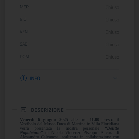
MER
Chiuso
GIO
Chiuso
VEN
Chiuso
SAB
Chiuso
DOM
Chiuso
Informazioni biglietteria
INFO
DESCRIZIONE
Venerdì 6 giugno
2025
alle ore
11.00
presso il
Vestibolo del Museo Duca di Martina in Villa Floridiana
verrà presentata la mostra personale
“
Delitto
Napoletano”
di Nicola Vincenzo Piscopo. A cura di
Alessandro Calvanese, realizzata in collaborazione con