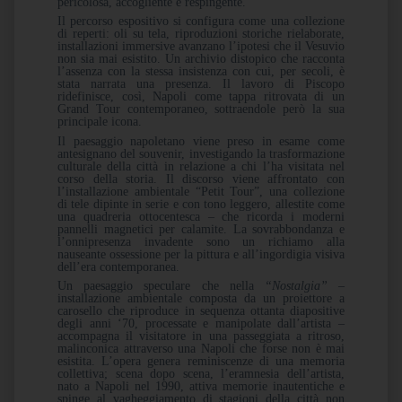
pericolosa, accogliente e respingente.
Il percorso espositivo si configura come una collezione
di reperti: oli su tela, riproduzioni storiche rielaborate,
installazioni immersive avanzano l’ipotesi che il Vesuvio
non sia mai esistito. Un archivio distopico che racconta
l’assenza con la stessa insistenza con cui, per secoli, è
stata narrata una presenza. Il lavoro di Piscopo
ridefinisce, così, Napoli come tappa ritrovata di un
Grand Tour contemporaneo, sottraendole però la sua
principale icona.
Il paesaggio napoletano viene preso in esame come
antesignano del souvenir, investigando la trasformazione
culturale della città in relazione a chi l’ha visitata nel
corso della storia. Il discorso viene affrontato con
l’installazione ambientale “Petit Tour”, una collezione
di tele dipinte in serie e con tono leggero, allestite come
una quadreria ottocentesca – che ricorda i moderni
pannelli magnetici per calamite. La sovrabbondanza e
l’onnipresenza invadente sono un richiamo alla
nauseante ossessione per la pittura e all’ingordigia visiva
dell’era contemporanea.
Un paesaggio speculare che nella
“Nostalgia”
–
installazione ambientale composta da un proiettore a
carosello che riproduce in sequenza ottanta diapositive
degli anni ‘70, processate e manipolate dall’artista –
accompagna il visitatore in una passeggiata a ritroso,
malinconica attraverso una Napoli che forse non è mai
esistita. L’opera genera reminiscenze di una memoria
collettiva; scena dopo scena, l’eramnesia dell’artista,
nato a Napoli nel 1990, attiva memorie inautentiche e
spinge al vagheggiamento di stagioni della città non