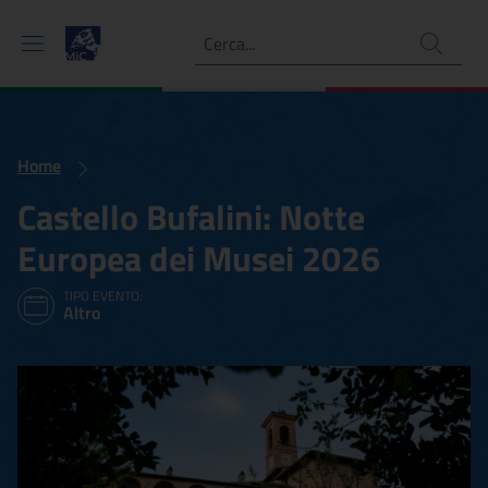
Ricerca
Home
Castello Bufalini: Notte
Europea dei Musei 2026
TIPO EVENTO:
Altro
Castello Bufalini: Notte E