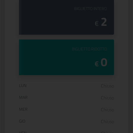
PREZZO DEL
BIGLIETTO INTERO
2
€
PREZZO DEL
BIGLIETTO RIDOTTO
0
€
Orario di apertura:
LUN
Chiuso
MAR
Chiuso
MER
Chiuso
GIO
Chiuso
VEN