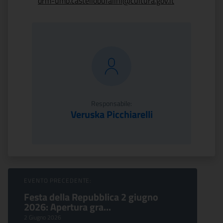
drm-umb.castellobufalini@cultura.gov.it
Responsabile:
Veruska Picchiarelli
Sfoglia Eventi
EVENTO PRECEDENTE:
Festa della Repubblica 2 giugno
2026: Apertura gra...
2 Giugno 2026