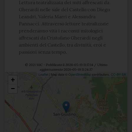
Lettura teatralizzata dei miti affrescati da
Gherardi nelle sale del Castello con Diego
Leandri, Valeria Marri e Alessandra
Pannacci. Attraverso letture teatralizzate
prenderanno vita i racconti mitologici
affrescati da Cristofano Gherardi negli
ambienti del Castello, tra divinità, eroi e
passioni senza tempo.
© 2021 MiC - Pubblicato il 2026-05-19 11:17:14 / Ultimo
aggiornamento 2026-05-19 11:24:37
Leaflet
| Map data ©
OpenStreetMap
contributors,
CC-BY-SA
+
Posizione
−