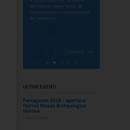
Il Museo nazionale di Matera
Per la prima 
sperimenta nuove forme di
Palazzo Alt
2 le
valorizzazione e comunicazione
mostra che c
e Antica
del patrimoni...
an...
ndici
INUA
CONTINUA
ULTIMI EVENTI
Ferragosto 2026 - apertura
festiva Museo Archeologico
Venosa
7 Agosto 2026