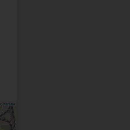
,
CC-BY-SA