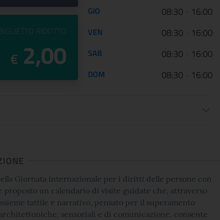
GIO
08:30
-
16:00
PREZZO DEL
BIGLIETTO RIDOTTO
VEN
08:30
-
16:00
2,00
SAB
08:30
-
16:00
€
DOM
08:30
-
16:00
oni biglietteria
ZIONE
ella Giornata internazionale per i diritti delle persone con
ne proposto un calendario di visite guidate che, attraverso
assieme tattile e narrativo, pensato per il superamento
 architettoniche, sensoriali e di comunicazione, consente