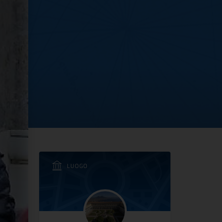
a Certosa e Museo di S
LUOGO