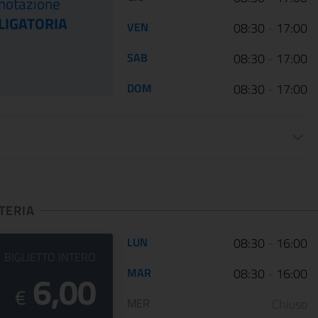
notazione
LIGATORIA
Le Scuderie del Quirinale
Da venerdì 29 aprile 202
VEN
08:30
-
17:00
presentano ARTE LIBERATA
Gallerie Nazionali di Art
1937-1947. Capolavori salvati dalla
riaprono le porte delle u
SAB
08:30
-
17:00
guerra, una n...
sale d...
DOM
08:30
-
17:00
ioni apertura
CONTINUA
CONT
TERIA
Orario di apertura:
LUN
08:30
-
16:00
PREZZO DEL
BIGLIETTO INTERO
MAR
08:30
-
16:00
6,00
€
MER
Chiuso