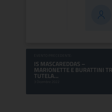
Sfoglia Eventi
EVENTO PRECEDENTE:
IS MASCAREDDAS –
MARIONETTE E BURATTINI T
TUTELA...
3 Dicembre 2022