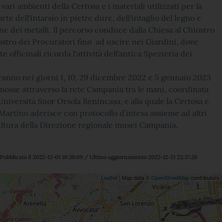
vari ambienti della Certosa e i materiali utilizzati per la
arte dell'intarsio in pietre dure, dell'intaglio del legno e
one dei metalli. Il percorso conduce dalla Chiesa al Chiostro
stro dei Procuratori fino ad uscire nei Giardini, dove
nte officinali ricorda l'attività dell'antica Spezieria dei
erranno nei giorni 1, 10, 29 dicembre 2022 e 5 gennaio 2023
osse attraverso la rete Campania tra le mani, coordinata
Università Suor Orsola Benincasa, e alla quale la Certosa e
artino aderisce con protocollo d’intesa assieme ad altri
ultura della Direzione regionale musei Campania.
Pubblicato il 2022-12-01 10:38:09 / Ultimo aggiornamento 2022-12-21 22:37:26
ne
Leaflet
| Map data ©
OpenStreetMap
contributors