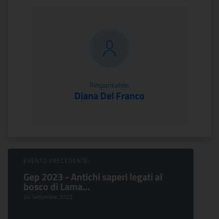
Responsabile:
Diana Del Franco
Sfoglia Eventi
EVENTO PRECEDENTE:
Gep 2023 - Antichi saperi legati al
bosco di Lama...
24 Settembre 2023