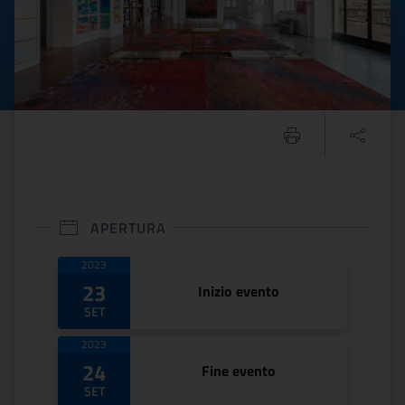
APERTURA
Date di apertura
2023
23
Inizio evento
SET
2023
24
Fine evento
SET