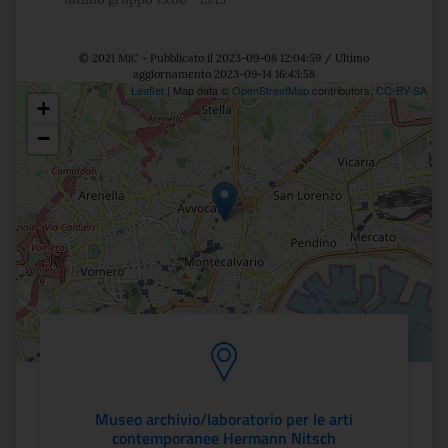
© 2021 MiC - Pubblicato il 2023-09-08 12:04:59 / Ultimo
aggiornamento 2023-09-14 16:43:58
Leaflet
| Map data ©
OpenStreetMap
contributors,
CC-BY-SA
+
Posizione
−
Museo archivio/laboratorio per le arti
contemporanee Hermann Nitsch