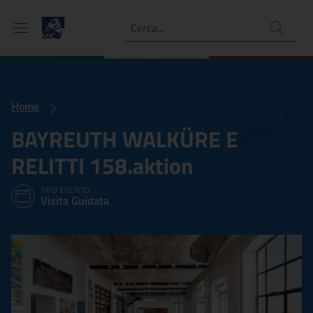
Ricerca
Home
BAYREUTH WALKÜRE E
RELITTI 158.aktion
TIPO EVENTO:
Visita Guidata
BAYREUTH WALKÜRE E REL