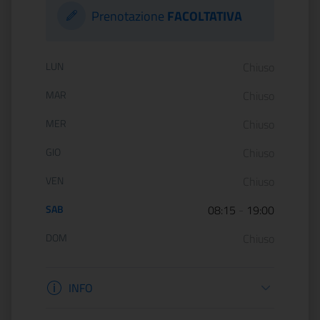
Prenotazione
FACOLTATIVA
Orario di apertura:
LUN
Chiuso
MAR
Chiuso
MER
Chiuso
GIO
Chiuso
VEN
Chiuso
SAB
08:15
-
19:00
DOM
Chiuso
Informazioni apertura
INFO