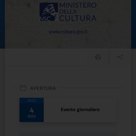
APERTURA
Date di apertura
2023
4
Evento giornaliero
NOV