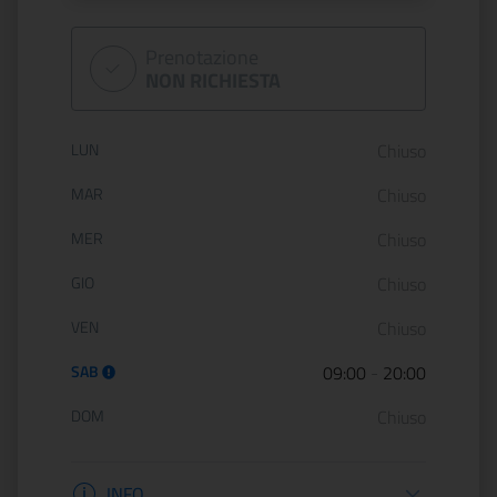
Prenotazione
NON RICHIESTA
Orario di apertura:
LUN
Chiuso
MAR
Chiuso
MER
Chiuso
GIO
Chiuso
VEN
Chiuso
SAB
09:00
-
20:00
DOM
Chiuso
Informazioni apertura
INFO