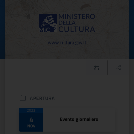
APERTURA
Date di apertura
2023
4
Evento giornaliero
NOV