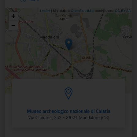
Leaflet
| Map data ©
OpenStreetMap
contributors,
CC-BY-SA
+
Posizione
−
Museo archeologico nazionale di Calatia
Via Caudina, 353 - 81024 Maddaloni (CE)