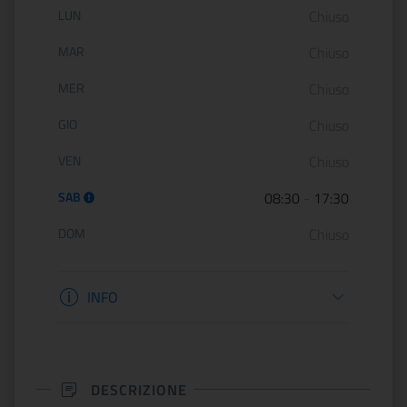
Orario di apertura:
LUN
Chiuso
MAR
Chiuso
MER
Chiuso
GIO
Chiuso
VEN
Chiuso
SAB
08:30
-
17:30
DOM
Chiuso
Informazioni apertura
INFO
DESCRIZIONE