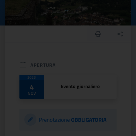
APERTURA
Date di apertura
2023
4
Evento giornaliero
NOV
Prenotazione
OBBLIGATORIA