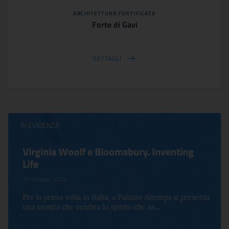
ARCHITETTURA FORTIFICATA
Forte di Gavi
DETTAGLI
IN EVIDENZA
Virginia Woolf e Bloomsbury. Inventing
Life
17 October 2022
Per la prima volta in Italia, a Palazzo Altemps si presenta
una mostra che celebra lo spirito che an...