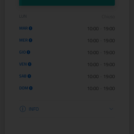
Orario di apertura:
LUN
Chiuso
MAR
10:00
-
19:00
MER
10:00
-
19:00
GIO
10:00
-
19:00
VEN
10:00
-
19:00
SAB
10:00
-
19:00
DOM
10:00
-
19:00
Informazioni biglietteria
INFO