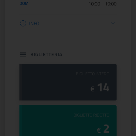
DOM
10:00
-
19:00
Informazioni apertura
INFO
BIGLIETTERIA
PREZZO DEL
BIGLIETTO INTERO
14
€
PREZZO DEL
BIGLIETTO RIDOTTO
2
€