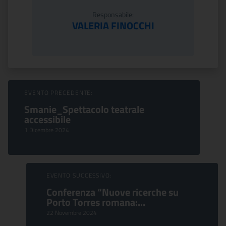
Responsabile:
VALERIA FINOCCHI
Sfoglia Eventi
EVENTO PRECEDENTE:
Smanie_Spettacolo teatrale
accessibile
1 Dicembre 2024
EVENTO SUCCESSIVO:
Conferenza “Nuove ricerche su
Porto Torres romana:...
22 Novembre 2024