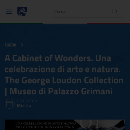
Ricerca
Home
A Cabinet of Wonders. Una
celebrazione di arte e natura.
The George Loudon Collection
| Museo di Palazzo Grimani
TIPO EVENTO:
Mostra
A Cabinet of Wonders. Una 