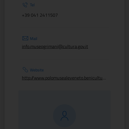
Tel
+39 041 2411507
Mail
info.museogrimani@cultura.gov.it
Website
http://www.polomusealeveneto.beniculturali.it/musei/museo-di-palazzo-grimani