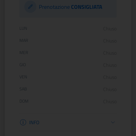
Prenotazione
CONSIGLIATA
Orario di apertura:
LUN
Chiuso
MAR
Chiuso
MER
Chiuso
GIO
Chiuso
VEN
Chiuso
SAB
Chiuso
DOM
Chiuso
Informazioni apertura
INFO