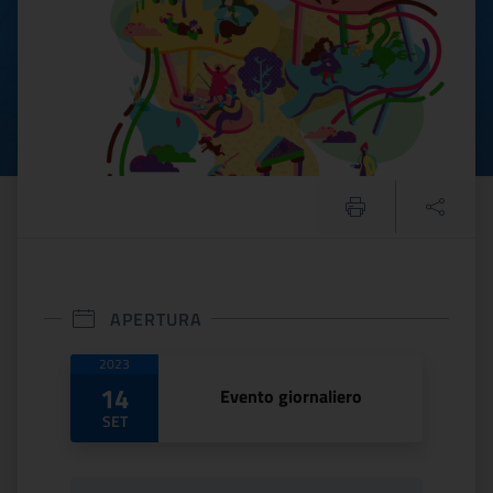
APERTURA
Date di apertura
2023
14
Evento giornaliero
SET