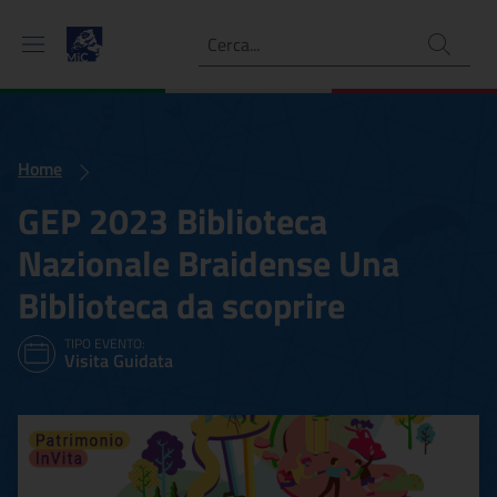
Ricerca
Home
GEP 2023 Biblioteca
Nazionale Braidense Una
Biblioteca da scoprire
TIPO EVENTO:
Visita Guidata
GEP 2023 Biblioteca Nazio