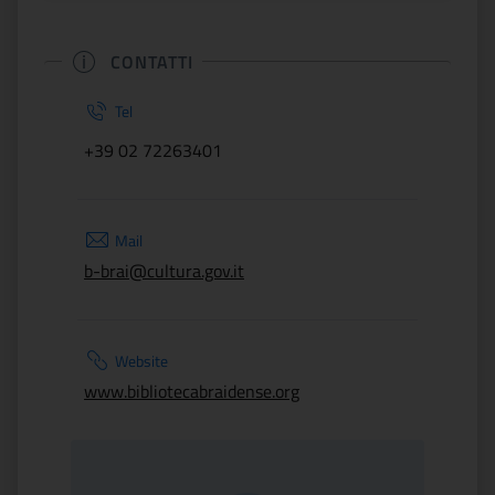
CONTATTI
Tel
+39 02 72263401
Mail
b-brai@cultura.gov.it
Website
www.bibliotecabraidense.org