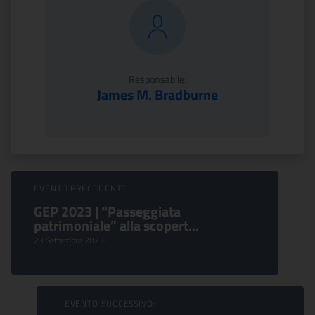
Responsabile:
James M. Bradburne
Sfoglia Eventi
EVENTO PRECEDENTE:
GEP 2023 | “Passeggiata
patrimoniale” alla scopert...
23 Settembre 2023
EVENTO SUCCESSIVO: