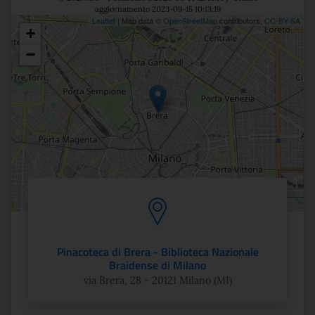
aggiornamento 2023-09-15 10:13:19
Leaflet
| Map data ©
OpenStreetMap
contributors,
CC-BY-SA
+
Posizione
−
Pinacoteca di Brera - Biblioteca Nazionale
Braidense di Milano
via Brera, 28 - 20121 Milano (MI)