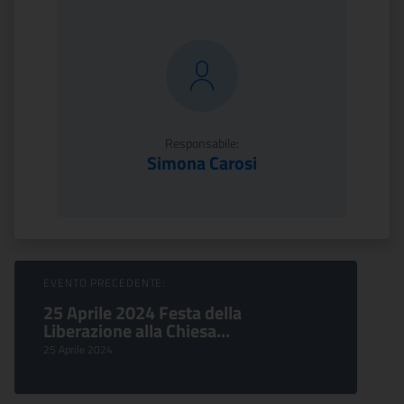
Responsabile:
Simona Carosi
Sfoglia Eventi
EVENTO PRECEDENTE:
25 Aprile 2024 Festa della
Liberazione alla Chiesa...
25 Aprile 2024