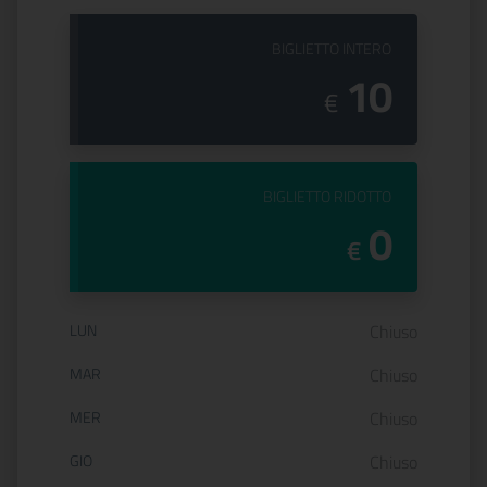
PREZZO DEL
BIGLIETTO INTERO
10
€
PREZZO DEL
BIGLIETTO RIDOTTO
0
€
Orario di apertura:
LUN
Chiuso
MAR
Chiuso
MER
Chiuso
GIO
Chiuso