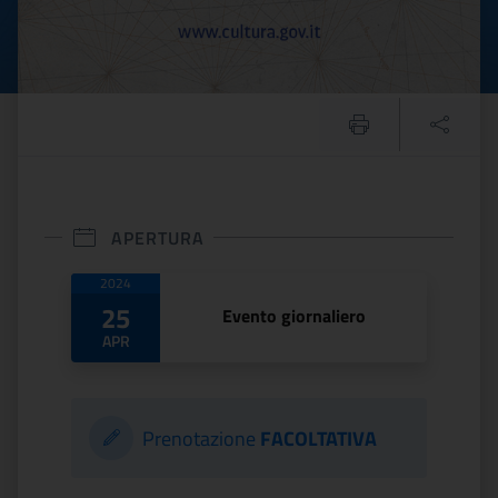
APERTURA
Date di apertura
2024
25
Evento giornaliero
APR
Prenotazione
FACOLTATIVA