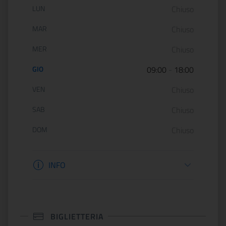
Orario di apertura:
LUN
Chiuso
MAR
Chiuso
MER
Chiuso
GIO
09:00
-
18:00
VEN
Chiuso
SAB
Chiuso
DOM
Chiuso
Informazioni apertura
INFO
BIGLIETTERIA