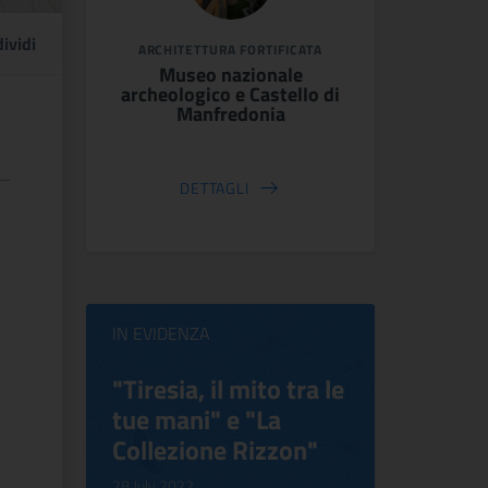
ividi
ARCHITETTURA FORTIFICATA
Museo nazionale
archeologico e Castello di
Manfredonia
DETTAGLI
IN EVIDENZA
ilippo
"Tiresia, il mito tra le
Virgini
tue mani" e "La
Blooms
Collezione Rizzon"
Inventi
.
28 July 2022
17 October 2