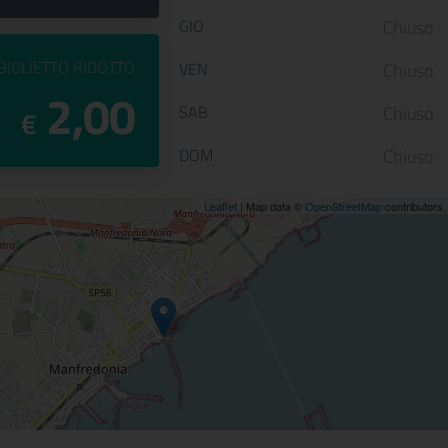
GIO
Chiuso
PREZZO DEL
BIGLIETTO RIDOTTO
VEN
Chiuso
2,00
SAB
Chiuso
€
DOM
Chiuso
ne
Leaflet
| Map data ©
OpenStreetMap
contributors