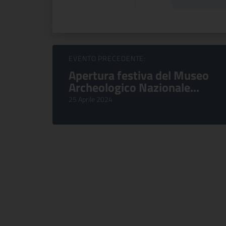
Sfoglia Eventi
EVENTO PRECEDENTE:
Apertura festiva del Museo
Archeologico Nazionale...
25 Aprile 2024