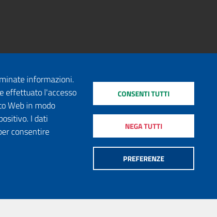
erminate informazioni.
e effettuato l'accesso
CONSENTI TUTTI
sito Web in modo
ositivo. I dati
NEGA TUTTI
per consentire
PREFERENZE