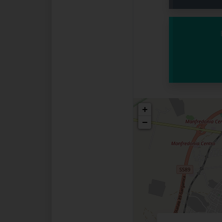
Posizio
+
−