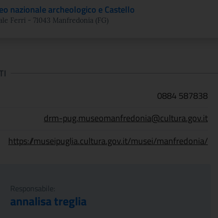
o nazionale archeologico e Castello
ale Ferri - 71043 Manfredonia (FG)
TI
0884 587838
drm-pug.museomanfredonia@cultura.gov.it
https://museipuglia.cultura.gov.it/musei/manfredonia/
Responsabile:
annalisa treglia