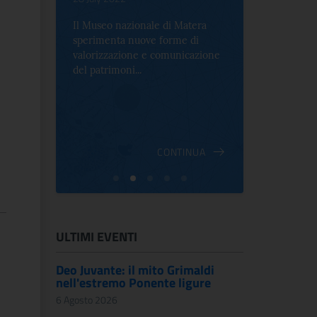
Il Museo nazionale di Matera
Per la prima 
sperimenta nuove forme di
Palazzo Alt
2 le
valorizzazione e comunicazione
mostra che c
e Antica
del patrimoni...
an...
ndici
INUA
CONTINUA
ULTIMI EVENTI
Deo Juvante: il mito Grimaldi
nell'estremo Ponente ligure
6 Agosto 2026