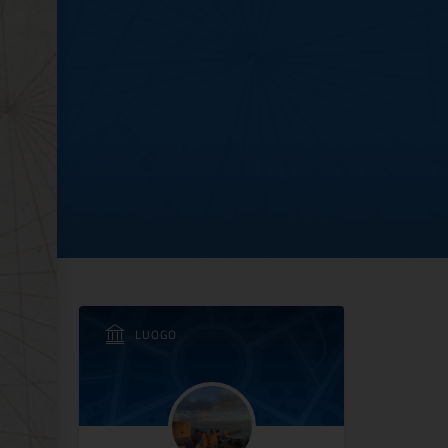
anfredonia
LUOGO