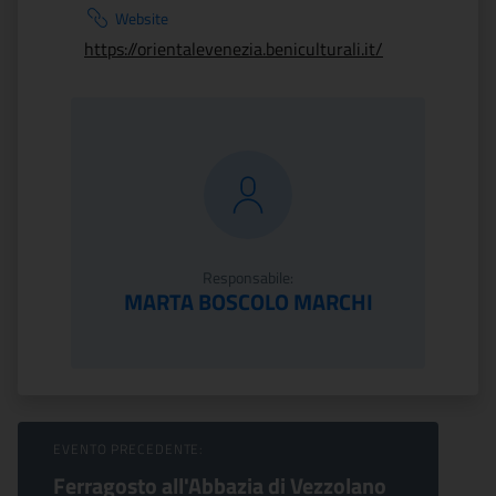
Website
https://orientalevenezia.beniculturali.it/
Responsabile:
MARTA BOSCOLO MARCHI
Sfoglia Eventi
EVENTO PRECEDENTE:
Ferragosto all'Abbazia di Vezzolano