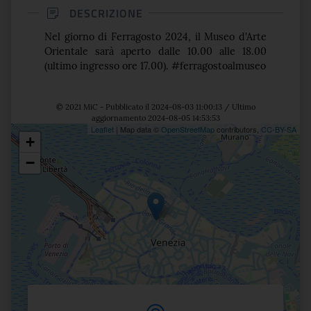
DESCRIZIONE
Nel giorno di Ferragosto 2024, il Museo d'Arte
Orientale sarà aperto dalle 10.00 alle 18.00
(ultimo ingresso ore 17.00). #ferragostoalmuseo
© 2021 MiC - Pubblicato il 2024-08-03 11:00:13 / Ultimo
aggiornamento 2024-08-05 14:53:53
Leaflet
| Map data ©
OpenStreetMap
contributors,
CC-BY-SA
+
Posizione
−