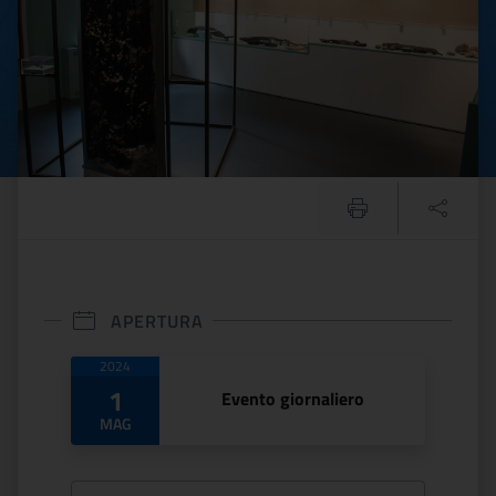
APERTURA
Date di apertura
2024
1
Evento giornaliero
MAG