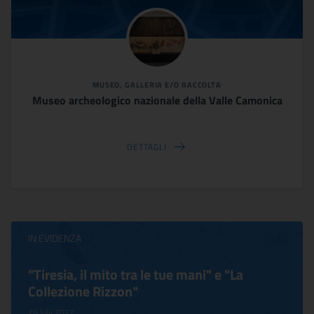
MUSEO, GALLERIA E/O RACCOLTA
Museo archeologico nazionale della Valle Camonica
DETTAGLI
IN EVIDENZA
"Tiresia, il mito tra le tue mani" e "La
Collezione Rizzon"
28 July 2022