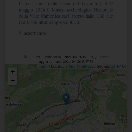
In occasione della Festa dei Lavoratori il 1°
maggio 2024 il Museo Archeologico Nazionale
della Valle Camonica sarà aperto
dalle 8.30 alle
17.00, con ultimo ingresso 16.30.
Vi aspettiamo!
© 2021 MiC - Pubblicato il 2024-04-26 15:21:50 / Ultimo
aggiornamento 2024-04-26 15:37:58
Leaflet
| Map data ©
OpenStreetMap
contributors,
CC-BY-SA
+
Posizione
−