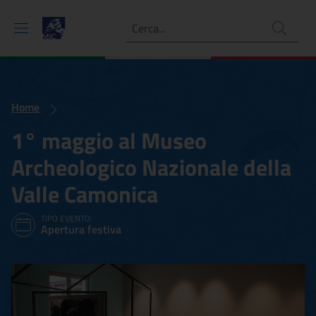
Ricerca
Home
1° maggio al Museo
Archeologico Nazionale della
Valle Camonica
TIPO EVENTO:
Apertura festiva
1° maggio al Museo Archeo