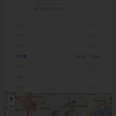
Prenotazione
NON RICHIESTA
Orario di apertura:
LUN
Chiuso
MAR
Chiuso
MER
Chiuso
GIO
09:30
-
17:00
VEN
Chiuso
SAB
Chiuso
DOM
Chiuso
Leaflet
| Map data ©
OpenStreetMap
contributors,
CC-BY-SA
+
Posizione
−