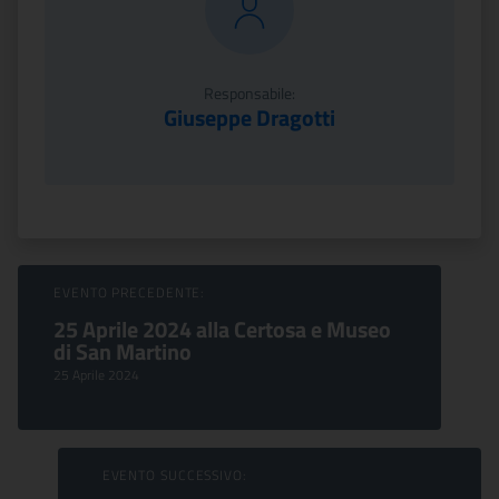
Responsabile:
Giuseppe Dragotti
Sfoglia Eventi
EVENTO PRECEDENTE:
25 Aprile 2024 alla Certosa e Museo
di San Martino
25 Aprile 2024
EVENTO SUCCESSIVO: