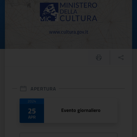
APERTURA
Date di apertura
2024
25
Evento giornaliero
APR