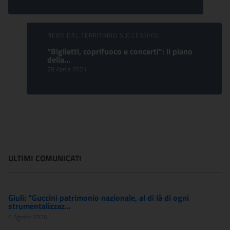
NEWS DAL TERRITORIO SUCCESSIVO:
"Biglietti, coprifuoco e concerti": il piano
della...
28 Aprile 2021
ULTIMI COMUNICATI
Giuli: "Guccini patrimonio nazionale, al di là di ogni
strumentalizzaz...
6 Agosto 2026