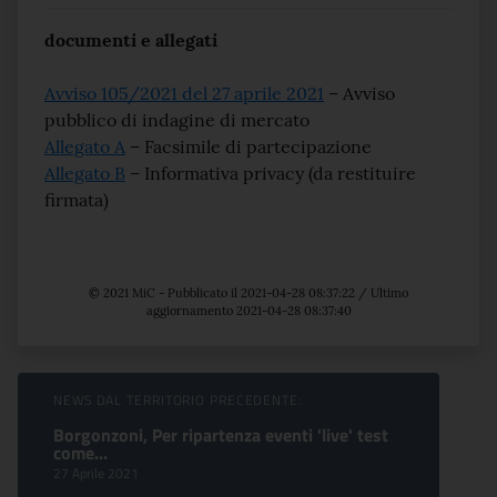
documenti e allegati
Avviso 105/2021 del 27 aprile 2021
– Avviso
pubblico di indagine di mercato
Allegato A
– Facsimile di partecipazione
Allegato B
– Informativa privacy (da restituire
firmata)
© 2021 MiC - Pubblicato il 2021-04-28 08:37:22 / Ultimo
aggiornamento 2021-04-28 08:37:40
Sfoglia comunicati
NEWS DAL TERRITORIO PRECEDENTE:
Borgonzoni, Per ripartenza eventi 'live' test
come...
27 Aprile 2021