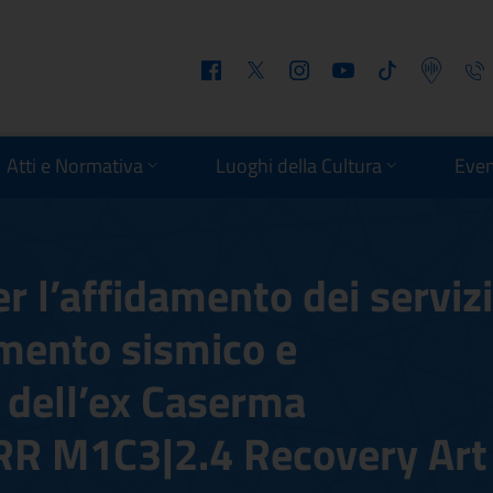
Facebook
Twitter
Instagram
Youtube
Tiktok
Podcast
Telefo
Atti e Normativa
Luoghi della Cultura
Even
r l’affidamento dei servizi
amento sismico e
e dell’ex Caserma
R M1C3|2.4 Recovery Art