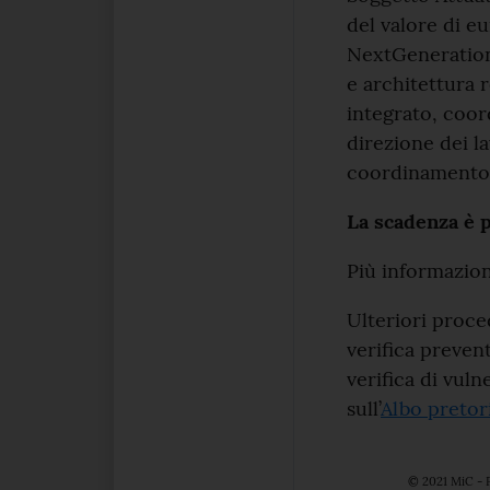
del valore di e
NextGenerationE
e architettura r
integrato, coor
direzione dei l
coordinamento d
La scadenza è p
Più informazio
Ulteriori proce
verifica preven
verifica di vul
sull’
Albo preto
© 2021 MiC - P