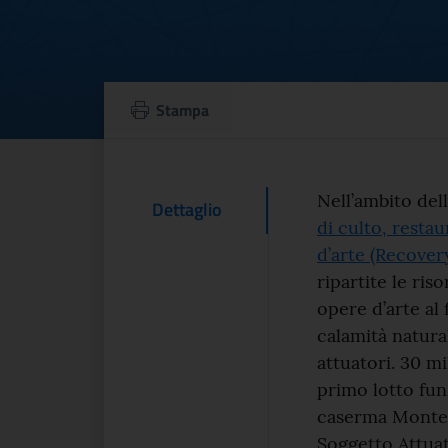
Procedura di gara
Stampa
Testo d
Nell’ambito dell
Contenuto Del
Dettaglio
di culto, resta
d’arte (Recovery
ripartite le ris
opere d’arte al
calamità natura
attuatori. 30 mi
primo lotto funz
caserma Montez
Soggetto Attuat