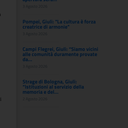
3 Agosto 2026
a
Pompei, Giuli: "La cultura è forza
creatrice di armonie"
3 Agosto 2026
Campi Flegrei, Giuli: “Siamo vicini
alle comunità duramente provate
da...
3 Agosto 2026
Strage di Bologna, Giuli:
“Istituzioni al servizio della
memoria e del...
i
2 Agosto 2026