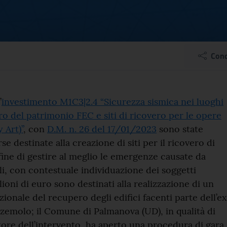
 per l’affidamento dei
Cond
el comunicato
’
investimento M1C3|2.4 “Sicurezza sismica nei luoghi
uro del patrimonio FEC e siti di ricovero per le opere
 Art)”
, con
D.M. n. 26 del 17/01/2023
sono state
orse destinate alla creazione di siti per il ricovero di
 fine di gestire al meglio le emergenze causate da
li, con contestuale individuazione dei soggetti
lioni di euro sono destinati alla realizzazione di un
ionale del recupero degli edifici facenti parte dell’ex
emolo; il Comune di Palmanova (UD), in qualità di
ore dell’intervento, ha aperto una procedura di gara