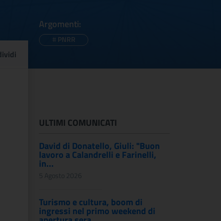
Argomenti:
#
PNRR
 servizi tecnici per l
ividi
ULTIMI COMUNICATI
David di Donatello, Giuli: "Buon
lavoro a Calandrelli e Farinelli,
in...
5 Agosto 2026
Turismo e cultura, boom di
ingressi nel primo weekend di
apertura sera...