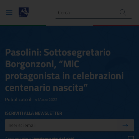
Ricerca
Pasolini: Sottosegretario
Borgonzoni, “MiC
protagonista in celebrazioni
centenario nascita”
Pubblicato il:
4 Marzo 2022
ISCRIVITI ALLA NEWSLETTER
Inserisci la tua mail
Conferm
Acconsento al
trattamento dei dati