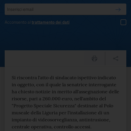
Inserisci la tua mail
Conferm
Acconsento al
trattamento dei dati
Interrogazioni a risposta s
Testo del comunicato
Si riscontra l'atto di sindacato ispettivo indicato
in oggetto, con il quale la senatrice interrogante
ha chiesto notizie in merito all'assegnazione delle
risorse, pari a 260.000 euro, nell'ambito del
"Progetto Speciale Sicurezza" destinate al Polo
museale della Liguria per l'installazione di un
impianto di videosorveglianza, antintrusione,
centrale operativa, controllo accessi.