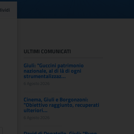
43 del Sen. Luca Ciriani
ividi
ULTIMI COMUNICATI
Giuli: "Guccini patrimonio
nazionale, al di là di ogni
strumentalizzaz...
6 Agosto 2026
Cinema, Giuli e Borgonzoni:
"Obiettivo raggiunto, recuperati
ulteriori...
6 Agosto 2026
David di Donatello, Giuli: "Buon