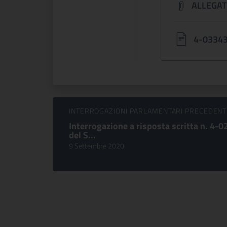
ALLEGAT
4-03343 
Sfoglia comunicati
INTERROGAZIONI PARLAMENTARI PRECEDENT
Interrogazione a risposta scritta n. 4-
del S...
9 Settembre 2020