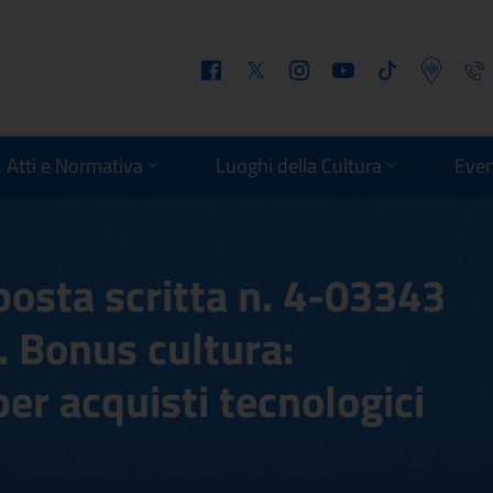
Facebook
Twitter
Instagram
Youtube
Tiktok
Podcast
Telefo
Atti e Normativa
Luoghi della Cultura
Even
posta scritta n. 4-03343
i. Bonus cultura:
per acquisti tecnologici