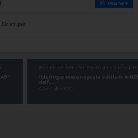
I
Documenti
Ciriani.pdf
E:
INTERROGAZIONI PARLAMENTARI SUCCESSIVO:
02491
Interrogazione a risposta scritta n. 4-02
dell'...
9 Settembre 2020