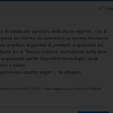
isposta scritta n. 4-033
Cond
el comunicato
tto di sindacato ispettivo indicato in oggetto, con il
rrogante ha chiesto di conoscere se questo Ministero
no ampliare la gamma di prodotti acquistabili dai
ante il c.d. "bonus-cultura", includendo nella lista
acquistabili anche dispositivi tecnologici quali
er e tablet.
rappresenta quanto segue ... in allegato
ubblicato il 2020-09-25 17:59:17 / Ultimo aggiornamento 2020-09-25 18:00:06