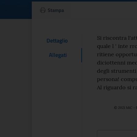
Interrogazione a r
Stampa
Testo d
Si riscontra l'a
Contenuto Del
Dettaglio
quale l ' inte 
ritiene opportu
Allegati
diciottenni medi
degli strumenti 
persona! comput
Al riguardo si 
© 2021 MiC - P