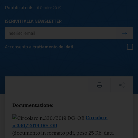
Pubblicato il:
16 Ottobre 2019
ISCRIVITI ALLA NEWSLETTER
Inserisci la tua mail
Conferm
Acconsento al
trattamento dei dati
Circolare n.330/2019 DG-OR
Testo del comunicato
Documentazione
:
Circolare
n.330/2019 DG-OR
(documento in formato pdf, peso 25 Kb, data