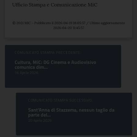
Ufficio Stampa e Comunicazione MiC
© 2021 MiC - Pubblicato il 2026-04-19 18:05:57 / Ultimo aggiornamento
2026-04-20 11:45:57
Sfoglia comunicati
COMUNICATO STAMPA PRECEDENTE:
Cultura, MiC: DG Cinema e Audiovisivo
comunica dim...
16 Aprile 2026
COMUNICATO STAMPA SUCCESSIVO:
Sant’Anna di Stazzema, nessun taglio da
parte del...
20 Aprile 2026