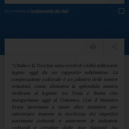
Acconsento al
trattamento dei dati
Il Ministro Alessandro Giul
Testo del comunicato
“
L'Italia e la Turchia sono eredi di civiltà millenarie
legate oggi da un rapporto solidissimo. La
cooperazione culturale è un pilastro delle nostre
relazioni, come dimostra la splendida mostra
dedicata al legame tra Troia e Roma che
inauguriamo oggi al Colosseo. Con il Ministro
Ersoy lavoriamo a tante altre iniziative per
valorizzare insieme la ricchezza dei rispettivi
patrimoni culturali e sostenere le industrie
culturali e creative delle due Nazioni
”, ha