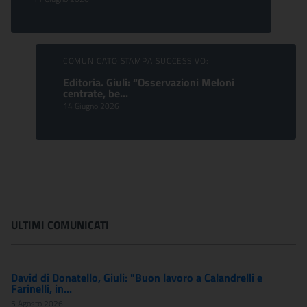
COMUNICATO STAMPA SUCCESSIVO:
Editoria. Giuli: “Osservazioni Meloni
centrate, be...
14 Giugno 2026
ULTIMI COMUNICATI
David di Donatello, Giuli: "Buon lavoro a Calandrelli e
Farinelli, in...
5 Agosto 2026