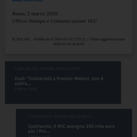
Roma, 2 marzo 2026
Ufficio Stampa e Comunicazione MiC
© 2021 MiC - Pubblicato il 2026-03-02 17:57:22 / Ultimo aggiornamento
2026-03-02 18:41:05
Sfoglia comunicati
COMUNICATO STAMPA PRECEDENTE:
Giuli: “Solidarietà a Premier Meloni, non è
satira...
2 Marzo 2026
COMUNICATO STAMPA SUCCESSIVO:
Spettacolo, il MiC assegna 350 mila euro
per i Pro...
3 Marzo 2026