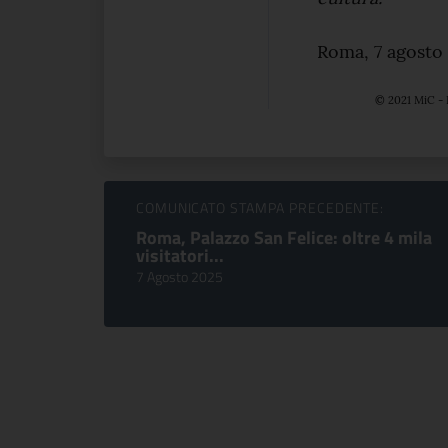
Roma, 7 agosto
© 2021 MiC - 
Sfoglia comunicati
COMUNICATO STAMPA PRECEDENTE:
Roma, Palazzo San Felice: oltre 4 mila
visitatori...
7 Agosto 2025