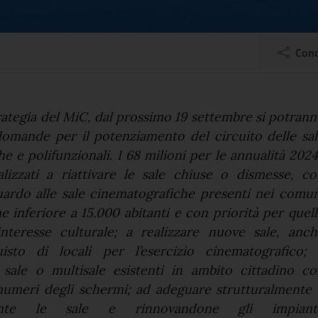
i: “Bando di 68 milioni 
Cond
el comunicato
rategia del MiC, dal prossimo 19 settembre si potran
domande per il potenziamento del circuito delle sa
e e polifunzionali. I 68 milioni per le annualità 202
lizzati a riattivare le sale chiuse o dismesse, co
guardo alle sale cinematografiche presenti nei comu
 inferiore a 15.000 abitanti e con priorità per quel
interesse culturale; a realizzare nuove sale, anch
isto di locali per l’esercizio cinematografico; 
 sale o multisale esistenti in ambito cittadino co
numeri degli schermi; ad adeguare strutturalmente 
mente le sale e rinnovandone gli impianti