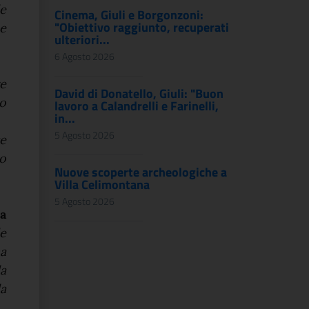
le
Cinema, Giuli e Borgonzoni:
"Obiettivo raggiunto, recuperati
e
ulteriori...
6 Agosto 2026
re
David di Donatello, Giuli: "Buon
o
lavoro a Calandrelli e Farinelli,
in...
5 Agosto 2026
ze
o
Nuove scoperte archeologiche a
Villa Celimontana
5 Agosto 2026
a
le
ma
la
a