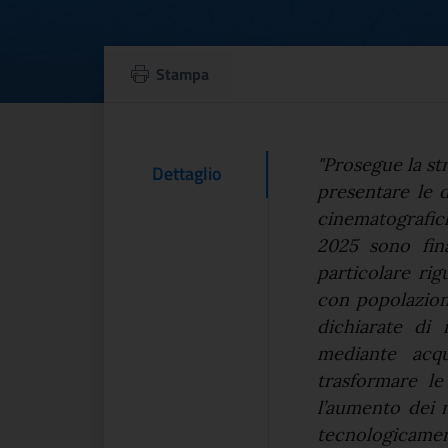
Cinema, Borgonzon
Stampa
Testo d
"Prosegue la st
Contenuto Del
Dettaglio
presentare le 
cinematografich
2025 sono fina
particolare ri
con popolazione
dichiarate di 
mediante acqu
trasformare le
l’aumento dei 
tecnologica