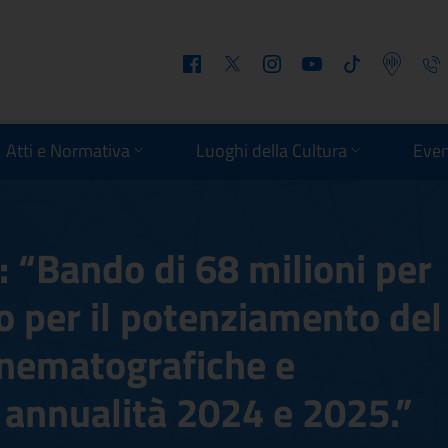
Facebook
Twitter
Instagram
Youtube
Tiktok
Podcast
Telefo
Atti e Normativa
Luoghi della Cultura
Even
 “Bando di 68 milioni per
io per il potenziamento del
cinematografiche e
e annualità 2024 e 2025.”