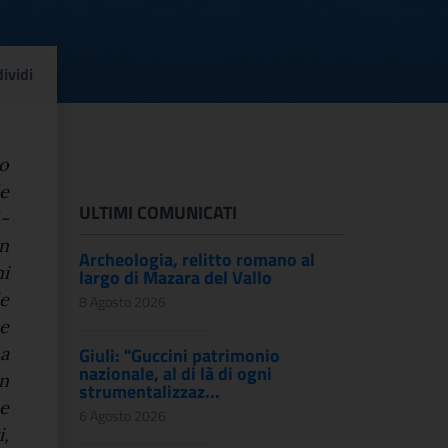
per il piano straordina
ividi
no
le
ULTIMI COMUNICATI
4-
n
Archeologia, relitto romano al
ni
largo di Mazara del Vallo
le
8 Agosto 2026
e
a
Giuli: "Guccini patrimonio
nazionale, al di là di ogni
n
strumentalizzaz...
e
6 Agosto 2026
,