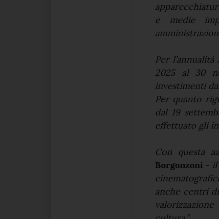
apparecchiature
e medie impr
amministrazioni
Per l’annualità
2025 al 30 n
investimenti da
Per quanto rig
dal 19 settemb
effettuato gli 
Con questa az
Borgonzoni
-
il
cinematografic
anche centri di
valorizzazione
cultura.”