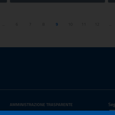
...
6
7
8
9
10
11
12
...
Seg
AMMINISTRAZIONE TRASPARENTE
I dati personali pubblicati sono riutilizzabili solo alle