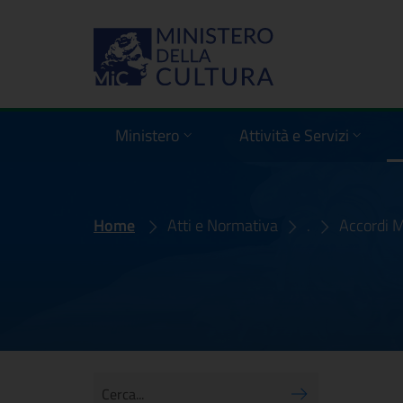
Comunicati
Ministero
Attività e Servizi
In evidenza
Home
Atti e Normativa
.
Accordi 
Cerca...