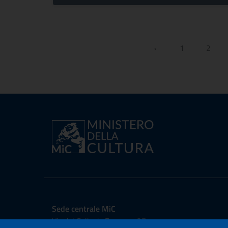
‹
1
2
Sede centrale MiC
Via del Collegio Romano, 27