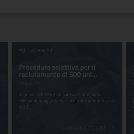
oncorsi
COMUNICATO
Procedura selettiva per il
reclutamento di 500 uni...
28 June 2021
Si pubblica l' Avviso di convocazione per la
selezione in oggetto.Avviso di riferimento:Avviso
del 3...
CONTINUA A LEGGERE