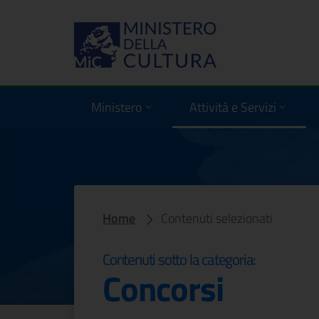
Comunicati nella categ
Ministero
Attività e Servizi
Home
Contenuti selezionati
Contenuti sotto la categoria:
Concorsi