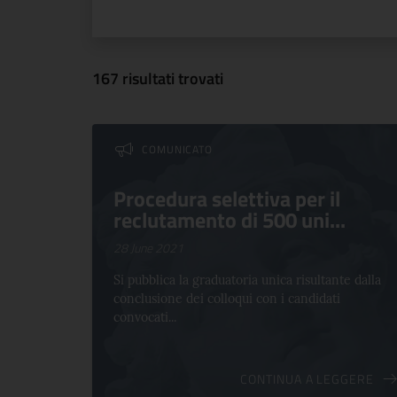
167 risultati trovati
Comunicati nella categoria C
COMUNICATO
Procedura selettiva per il
reclutamento di 500 uni...
28 June 2021
Si pubblica la graduatoria unica risultante dalla
conclusione dei colloqui con i candidati
convocati...
CONTINUA A LEGGERE