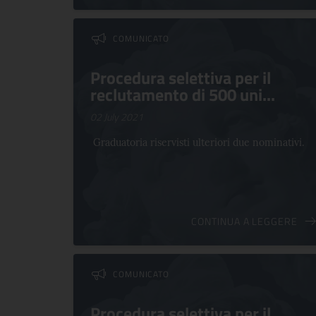
COMUNICATO
Procedura selettiva per il
reclutamento di 500 uni...
02 July 2021
Graduatoria riservisti ulteriori due nominativi.
CONTINUA A LEGGERE
COMUNICATO
Procedura selettiva per il