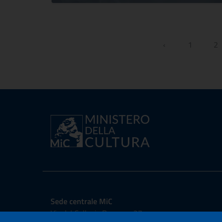
‹
1
2
Sede centrale MiC
Via del Collegio Romano, 27