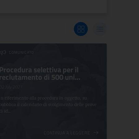
Visualizza griglia
Visualizza elenco
COMUNICATO
Procedura selettiva per il
reclutamento di 500 uni...
02 July 2021
In riferimento alla procedura in oggetto, su
pubblica il calendario di svolgimento delle prove
di id...
CONTINUA A LEGGERE