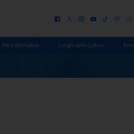
Facebook
Twitter
Instagram
Youtube
Tiktok
Podcast
Telefo
oria Concorsi
Atti e Normativa
Luoghi della Cultura
Even