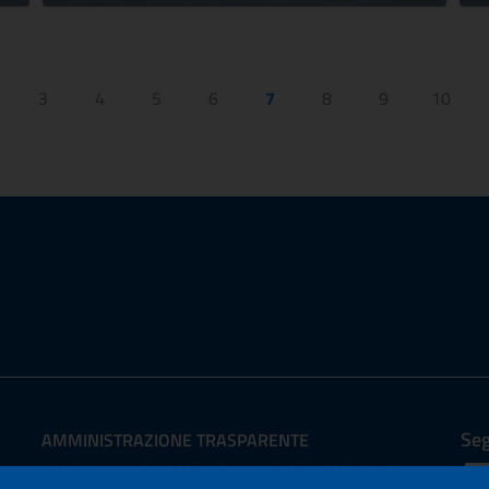
3
4
5
6
7
8
9
10
Seg
AMMINISTRAZIONE TRASPARENTE
I dati personali pubblicati sono riutilizzabili solo alle