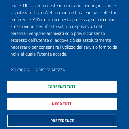
Seguici su:
finale. Utilizziamo queste informazioni per organizzare e
Facebook
Twitter
Instagram
Youtube
TikTok
Podcast
visualizzare il sito Web in modo ottimale in base alle tue
preferenze. All'interno di questo processo, solo il cookie
stesso viene identificato sul tuo dispositivo. I dati
ISCRIVITI ALLA NEWSLETTER
personali vengono archiviati solo previo consenso
espresso dell'utente o laddove ciò sia assolutamente
necessario per consentire l'utilizzo del servizio fornito da
noi e al quale l'utente accede.
DICHIARAZIONE DI ACCESSIBILITÀ
PRIVACY POLICY
POLITICA SULLA RISERVATEZZA
NOTE LEGALI
CONSENTI TUTTI
MAPPA DEL SITO
MODULISTICA
NEGA TUTTI
PREFERENZE
©
2020 - 2026
, Ministero della cultura