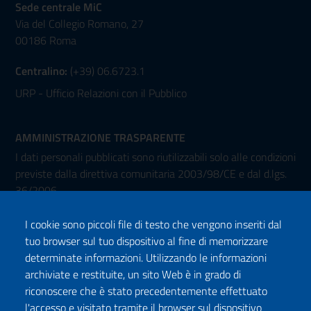
Sede centrale MiC
Via del Collegio Romano, 27
00186 Roma
Centralino:
(+39) 06.6723.1
URP - Ufficio Relazioni con il Pubblico
AMMINISTRAZIONE TRASPARENTE
I dati personali pubblicati sono riutilizzabili solo alle condizioni
previste dalla direttiva comunitaria 2003/98/CE e dal d.lgs.
36/2006
I cookie sono piccoli file di testo che vengono inseriti dal
tuo browser sul tuo dispositivo al fine di memorizzare
determinate informazioni. Utilizzando le informazioni
archiviate e restituite, un sito Web è in grado di
riconoscere che è stato precedentemente effettuato
l'accesso e visitato tramite il browser sul dispositivo