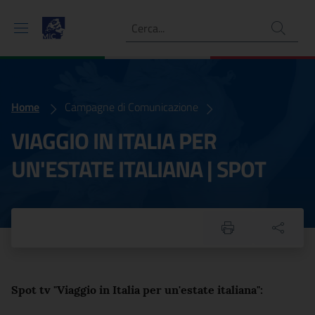
Ricerca
Home
VIAGGIO IN ITALIA PER UN'ESTATE ITALIANA | SPOT
Campagne di Comunicazione
VIAGGIO IN ITALIA PER
UN'ESTATE ITALIANA | SPOT
Spot tv "Viaggio in Italia per un'estate italiana":